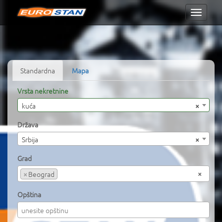
Toggle
navigati
Standardna
Mapa
Vrsta nekretnine
kuća
×
Država
Srbija
×
Grad
×
×
Beograd
Opština