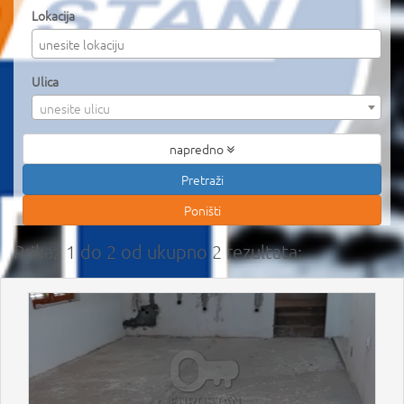
Lokacija
Ulica
unesite ulicu
napredno
Prikaz 1 do 2 od ukupno 2 rezultata: