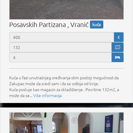
Posavskih Partizana , Vranić
kuća
€
Kuća u fazi unutrašnjeg sređivanja stim postoji mogućnost da
Zakupac može da sredi sam i da se odbija od kirije.
Kuća posluje kao magacin za skladištenje . Površine 132m2, a
može da se...
Više informacija