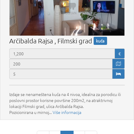
Arčibalda Rajsa , Filmski grad
kuća
€
Izdaje se nenameštena kuća na 4 nivoa, idealna za porodicu ili
poslovni prostor korisne površine 200m2, na atraktrivnoj
lokaciji Filmski grad, ulica Arčibalda Rajsa.
Pozicionirana u mirnoj...
Više informacija