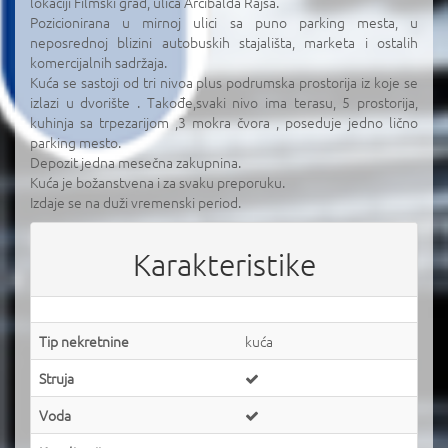
lokaciji Filmski grad, ulica Arčibalda Rajsa.
Pozicionirana u mirnoj ulici sa puno parking mesta, u
neposrednoj blizini autobuskih stajališta, marketa i ostalih
komercijalnih sadržaja.
Kuća se sastoji od tri nivoa plus podrumska prostorija iz koje se
izlazi u dvorište . Takođe,svaki nivo ima terasu, 5 prostorija,
kuhinja sa trpezarijom ,3 mokra čvora , poseduje jedno lično
parking mesto.
Depozit jedna mesečna zakupnina.
Kuća je božanstvena i za svaku preporuku.
Izdaje se na duži vremenski period.
Karakteristike
Tip nekretnine
kuća
Struja
Voda