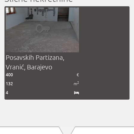
Posavskih Partizana,
Vranić, Barajevo
400
€
2
132
m
4