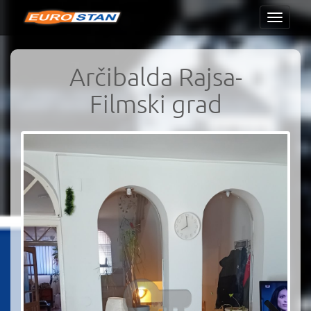
Toggle
navigati
Arčibalda Rajsa-
Filmski grad