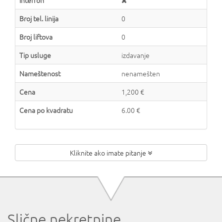
Interfon
Broj tel. linija
0
Broj liftova
0
Tip usluge
izdavanje
Nameštenost
nenamešten
Cena
1,200 €
Cena po kvadratu
6.00 €
Kliknite ako imate pitanje
Slične nekretnine