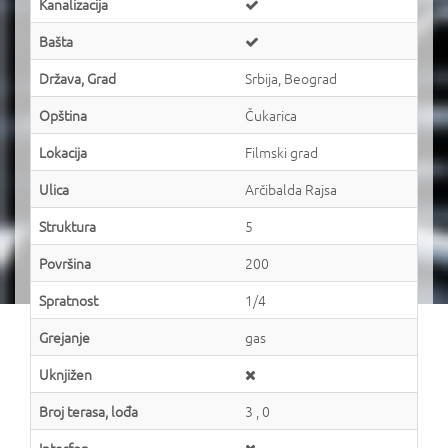
Kanalizacija
Bašta
Država, Grad
Srbija, Beograd
Opština
Čukarica
Lokacija
Filmski grad
Ulica
Arčibalda Rajsa
Struktura
5
Površina
200
Spratnost
1/4
Grejanje
gas
Uknjižen
Broj terasa, lođa
3 , 0