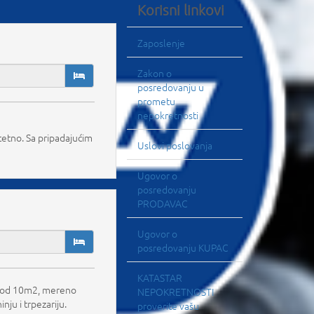
Korisni linkovi
Zaposlenje
Zakon o
posredovanju u
prometu
nepokretnosti
tetno. Sa pripadajućim
Uslovi poslovanja
Ugovor o
posredovanju
PRODAVAC
Ugovor o
posredovanju KUPAC
KATASTAR
sa od 10m2, mereno
NEPOKRETNOSTI
ju i trpezariju.
proverite vašu