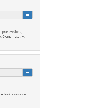
 pun svetlosti,
e. Odmah useljiv.
je funkcionišu kao