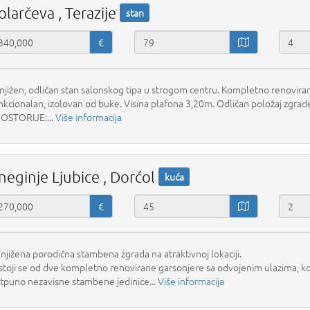
olarčeva , Terazije
stan
€
njižen, odličan stan salonskog tipa u strogom centru. Kompletno renoviran,
nkcionalan, izolovan od buke. Visina plafona 3,20m. Odličan položaj zgrad
OSTORIJE:...
Više informacija
neginje Ljubice , Dorćol
kuća
€
njižena porodična stambena zgrada na atraktivnoj lokaciji.
stoji se od dve kompletno renovirane garsonjere sa odvojenim ulazima, ko
tpuno nezavisne stambene jedinice...
Više informacija