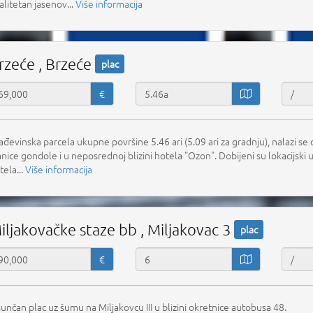
alitetan jasenov...
Više informacija
rzeće , Brzeće
plac
€
ađevinska parcela ukupne površine 5.46 ari (5.09 ari za gradnju), nalazi 
anice gondole i u neposrednoj blizini hotela "Ozon". Dobijeni su lokacijski 
tela...
Više informacija
iljakovačke staze bb , Miljakovac 3
plac
€
unčan plac uz šumu na Miljakovcu III u blizini okretnice autobusa 48.