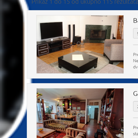
Prikaz 1 do 15 od ukupno 115 rezultata
B
Pr
Ne
dv
G
Pr
st