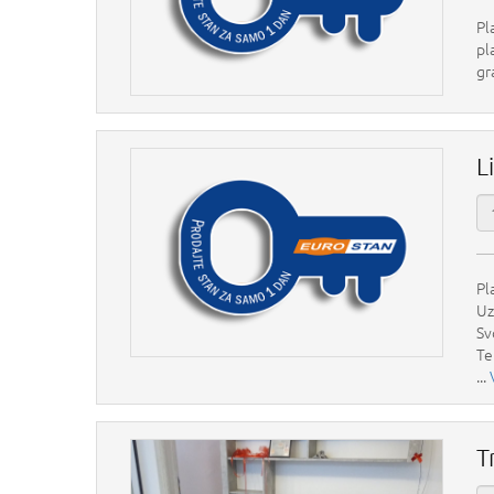
Pl
pl
gr
L
Pl
Uz
Sv
Te
...
T