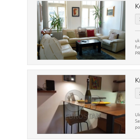
K
uk
fu
PR
K
Uk
Sa
po