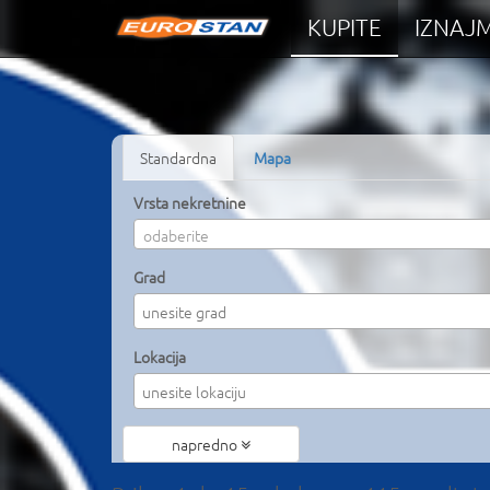
KUPITE
IZNAJM
Standardna
Mapa
Vrsta nekretnine
odaberite
Grad
Lokacija
napredno