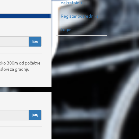
nekretninu
Registar posrednika
Login
se oko 300m od početne
uslovi za gradnju