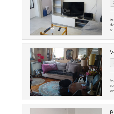
Iz
dv
tr
V
Iz
au
pr
B