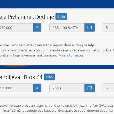
:
aja Pivljanina , Dedinje
kuća
€
edstavljamo vam atraktivan stan u lepom delu elitnog naselja.
pokretnost osmišljena po višim standardima, građevinski atraktivno, kvali
orištem, koje je veoma funkcionalno...
Više informacija
andijeva , Blok 64
stan
€
edivan svetao prostrani stan na odličnoj lokaciji. Uknjižen na 75m2+tera
an ima 125m2, poseduje dva kupatila, dve spavaće sobe, dnevnu sobu, kuhin