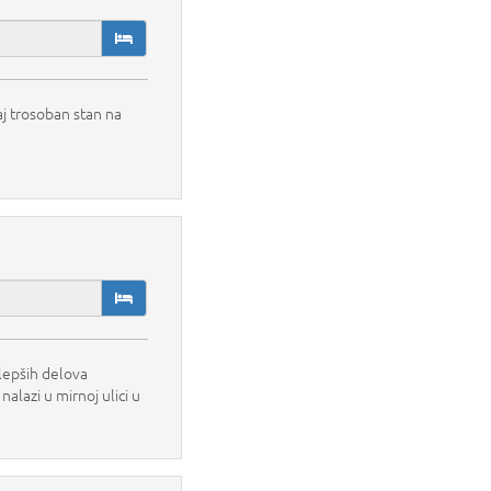
j trosoban stan na
lepših delova
alazi u mirnoj ulici u