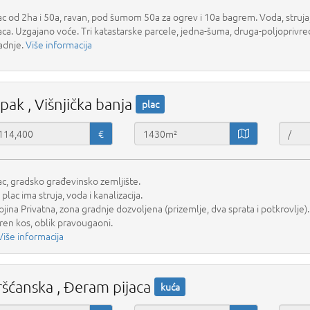
ac od 2ha i 50a, ravan, pod šumom 50a za ogrev i 10a bagrem. Voda, struj
aca. Uzgajano voće. Tri katastarske parcele, jedna-šuma, druga-poljoprivre
adnje.
Više informacija
ipak , Višnjička banja
plac
€
ac, gradsko građevinsko zemljište.
 plac ima struja, voda i kanalizacija.
ojina Privatna, zona gradnje dozvoljena (prizemlje, dva sprata i potkrovlje).
ren kos, oblik pravougaoni.
Više informacija
ršćanska , Đeram pijaca
kuća