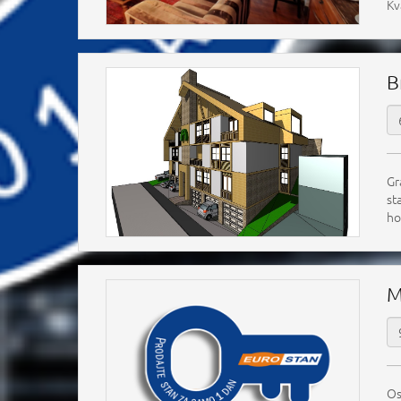
Kv
B
Gr
st
ho
M
Os