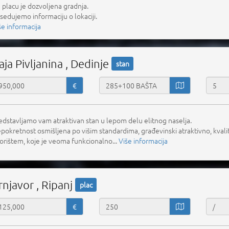
 placu je dozvoljena gradnja.
sedujemo informaciju o lokaciji.
še informacija
aja Pivljanina , Dedinje
stan
€
edstavljamo vam atraktivan stan u lepom delu elitnog naselja.
pokretnost osmišljena po višim standardima, građevinski atraktivno, kvali
orištem, koje je veoma funkcionalno...
Više informacija
rnjavor , Ripanj
plac
€