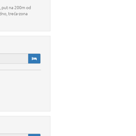
a, put na 200m od
dno, treća-zona