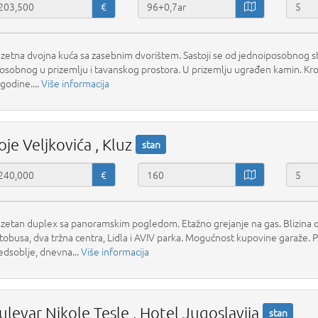
€
uzetna dvojna kuća sa zasebnim dvorištem. Sastoji se od jednoiposobnog s
osobnog u prizemlju i tavanskog prostora. U prizemlju ugrađen kamin. Kr
i godine....
Više informacija
oje Veljkovića , Kluz
stan
€
uzetan duplex sa panoramskim pogledom. Etažno grejanje na gas. Blizina o
tobusa, dva tržna centra, Lidla i AVIV parka. Mogućnost kupovine garaže
edsoblje, dnevna...
Više informacija
ulevar Nikole Tesle , Hotel Jugoslavija
stan