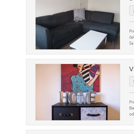
Pr
če
Sa
V
Pr
Be
odl