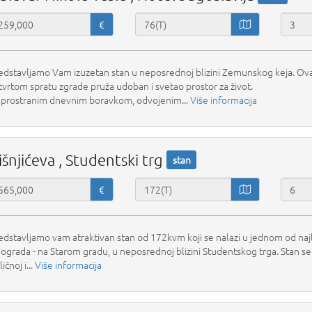
€
edstavljamo Vam izuzetan stan u neposrednoj blizini Zemunskog keja. Ova
tvrtom spratu zgrade pruža udoban i svetao prostor za život.
 prostranim dnevnim boravkom, odvojenim...
Više informacija
išnjićeva , Studentski trg
stan
€
edstavljamo vam atraktivan stan od 172kvm koji se nalazi u jednom od naj
ograda - na Starom gradu, u neposrednoj blizini Studentskog trga. Stan se n
ičnoj i...
Više informacija