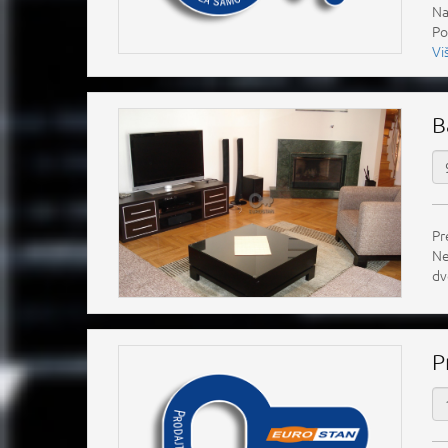
Na
Po
Vi
B
Pr
Ne
dv
P