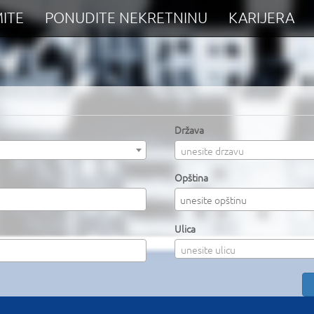
ITE
PONUDITE NEKRETNINU
KARIJERA
Država
unesite drzavu
Opština
Ulica
unesite ulicu