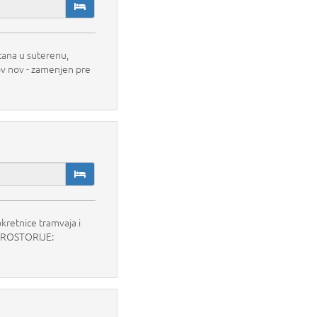
tana u suterenu,
ov nov - zamenjen pre
kretnice tramvaja i
. PROSTORIJE: