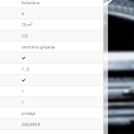
Kolarčeva
4
2
79 m
2/5
centralno grejanje
1 , 0
1
1
prodaja
340,000 €