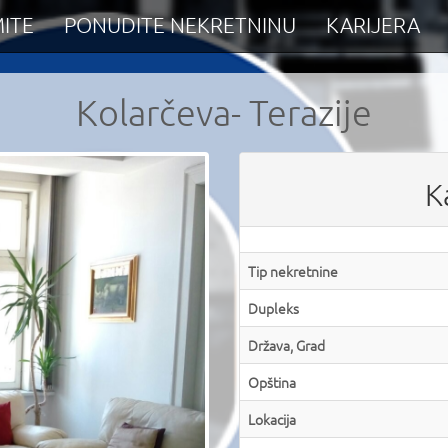
ITE
PONUDITE NEKRETNINU
KARIJERA
Kolarčeva- Terazije
K
Tip nekretnine
Dupleks
Država, Grad
Opština
Lokacija