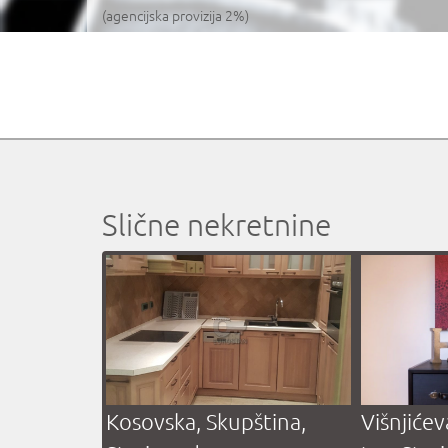
(agencijska provizija 2%)
Slične nekretnine
Kosovska, Skupština,
Višnjićev