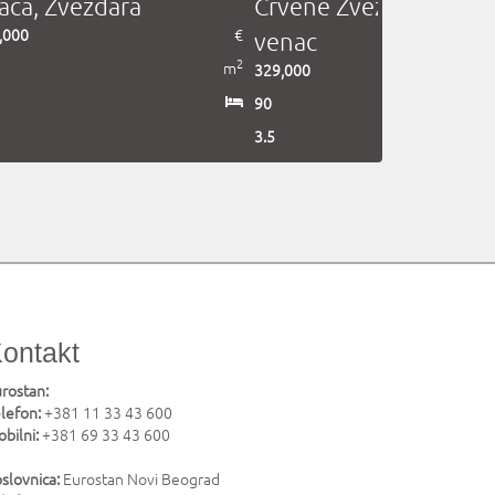
jaca, Zvezdara
Crvene Zvezde, Savski
,000
€
venac
2
m
329,000
90
3.5
ontakt
rostan:
lefon:
+381 11 33 43 600
bilni:
+381 69 33 43 600
slovnica:
Eurostan Novi Beograd