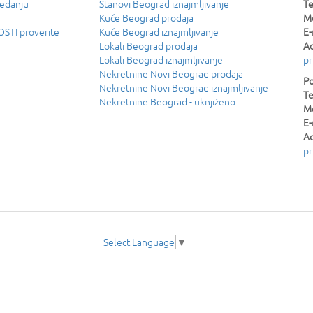
ledanju
Stanovi Beograd iznajmljivanje
Te
Kuće Beograd prodaja
Mo
TI proverite
Kuće Beograd iznajmljivanje
E-
Lokali Beograd prodaja
Ad
Lokali Beograd iznajmljivanje
pr
Nekretnine Novi Beograd prodaja
Po
Nekretnine Novi Beograd iznajmljivanje
Te
Nekretnine Beograd - uknjiženo
Mo
E-
Ad
pr
Select Language
▼