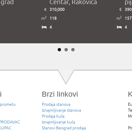
i grad
Centar, Rakovica
pi
€
310,000
€
390
2
2
m
118
m
157
4
4
i
Brzi linkovi
K
 prometu
Prodaja stanova
Eu
Iznajmljivanje stanova
Te
Prodaja kuća
Mo
u PRODAVAC
Iznajmljivanje kuća
 KUPAC
Stanovi Beograd prodaja
Po