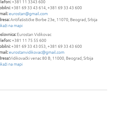
lefon:
+381 11 3343 600
bilni:
+381 69 33 43 614, +381 69 33 43 600
mail:
eurostan@gmail.com
resa:
Antifašističke Borbe 23e
,
11070
,
Beograd
,
Srbija
ikaži na mapi
slovnica:
Eurostan Vidikovac
lefon:
+381 11 75 55 600
bilni:
+381 69 33 43 053, +381 69 33 43 600
mail:
eurostanvidikovac@gmail.com
resa:
Vidikovački venac 80 B
,
11000
,
Beograd
,
Srbija
ikaži na mapi