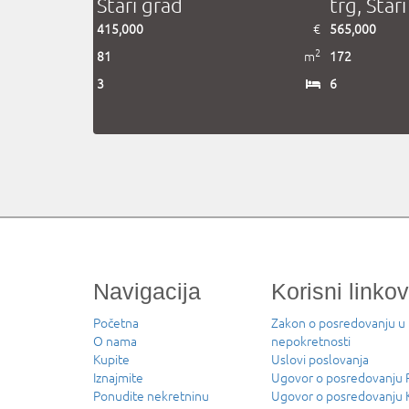
Stari grad
trg, Star
415,000
€
565,000
2
81
m
172
3
6
Navigacija
Korisni linkov
Početna
Zakon o posredovanju u
O nama
nepokretnosti
Kupite
Uslovi poslovanja
Iznajmite
Ugovor o posredovanj
Ponudite nekretninu
Ugovor o posredovanju