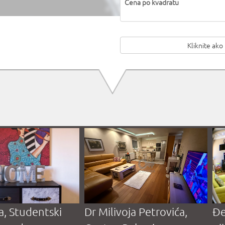
Cena po kvadratu
Kliknite ako
a, Studentski
Dr Milivoja Petrovića,
Đe