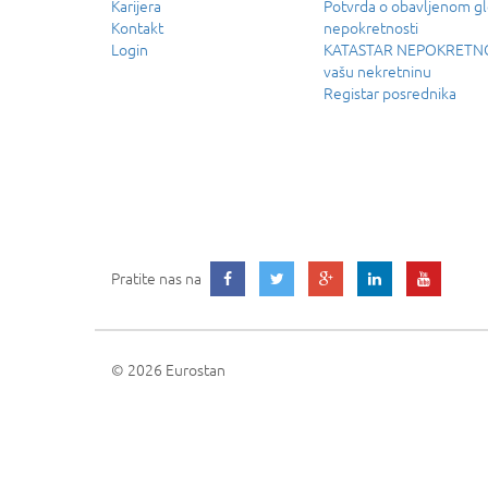
Karijera
Potvrda o obavljenom g
Kontakt
nepokretnosti
Login
KATASTAR NEPOKRETNOS
vašu nekretninu
Registar posrednika
Pratite nas na
© 2026 Eurostan