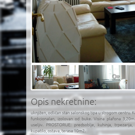
Opis nekretnine:
uknjižen, odličan stan salonskog tipa u strogom centru. 
funkcionalan, izolovan od buke. Visina plafona 3,20
useljiv. PROSTORIJE: predsoblje, kuhinja, trpezarija
kupatilo, ostava, terasa 10m2.