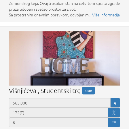
Zemunskog keja. Ovaj trosoban stan na četvrtom spratu zgrade
pruža udoban i svetao prostor za život.
Sa prostranim dnevnim boravkom, odvojenim...
Više informacija
Višnjićeva , Studentski trg
stan
€