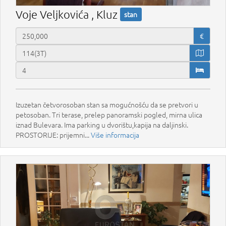
Voje Veljkovića , Kluz
stan
€
Izuzetan četvorosoban stan sa mogućnošću da se pretvori u
petosoban. Tri terase, prelep panoramski pogled, mirna ulica
iznad Bulevara. Ima parking u dvorištu,kapija na daljinski.
PROSTORIJE: prijemni...
Više informacija