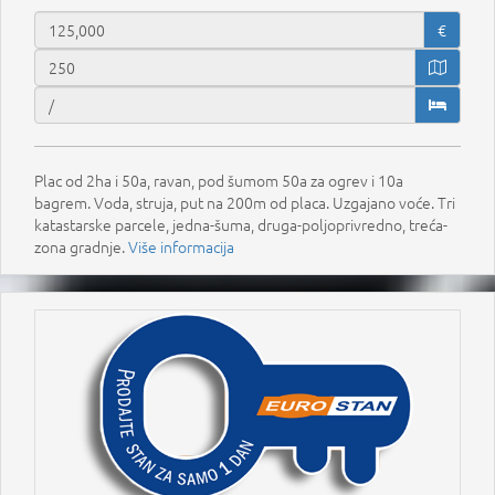
€
Plac od 2ha i 50a, ravan, pod šumom 50a za ogrev i 10a
bagrem. Voda, struja, put na 200m od placa. Uzgajano voće. Tri
katastarske parcele, jedna-šuma, druga-poljoprivredno, treća-
zona gradnje.
Više informacija