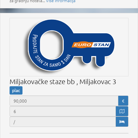
za gradnju hotela...
Više informacija
Miljakovačke staze bb , Miljakovac 3
plac
€