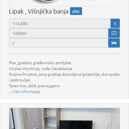
Lipak , Višnjička banja
plac
€
Plac, gradsko građevinsko zemljište.
Uz plac ima struja, voda i kanalizacija.
Svojina Privatna, zona gradnje dozvoljena (prizemlje, dva sprata
i potkrovlje).
Teren kos, oblik pravougaoni.
...
Više informacija