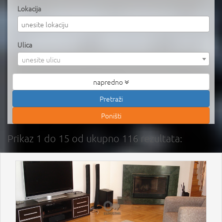
Lokacija
Ulica
unesite ulicu
napredno
Prikaz 1 do 15 od ukupno 116 rezultata: