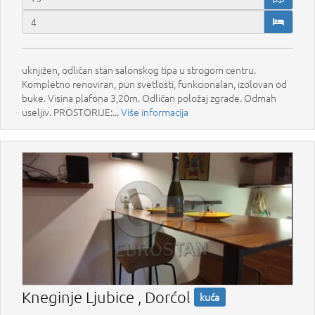
uknjižen, odličan stan salonskog tipa u strogom centru.
Kompletno renoviran, pun svetlosti, funkcionalan, izolovan od
buke. Visina plafona 3,20m. Odličan položaj zgrade. Odmah
useljiv. PROSTORIJE:...
Više informacija
Kneginje Ljubice , Dorćol
kuća