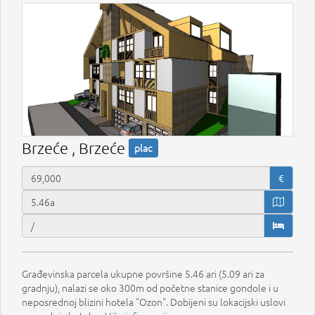
Brzeće , Brzeće
plac
€
Građevinska parcela ukupne površine 5.46 ari (5.09 ari za
gradnju), nalazi se oko 300m od početne stanice gondole i u
neposrednoj blizini hotela "Ozon". Dobijeni su lokacijski uslovi