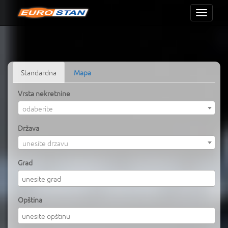
Toggle
navigati
Standardna
Mapa
Vrsta nekretnine
odaberite
Država
unesite drzavu
Grad
Opština