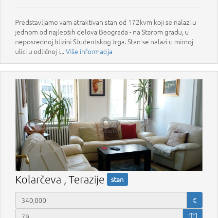
Predstavljamo vam atraktivan stan od 172kvm koji se nalazi u
jednom od najlepših delova Beograda - na Starom gradu, u
neposrednoj blizini Studentskog trga. Stan se nalazi u mirnoj
ulici u odličnoj i...
Više informacija
Kolarčeva , Terazije
stan
€