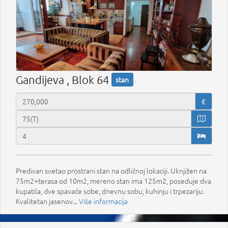
Gandijeva , Blok 64
stan
€
Predivan svetao prostrani stan na odličnoj lokaciji. Uknjižen na
75m2+terasa od 10m2, mereno stan ima 125m2, poseduje dva
kupatila, dve spavaće sobe, dnevnu sobu, kuhinju i trpezariju.
Kvalitetan jasenov...
Više informacija