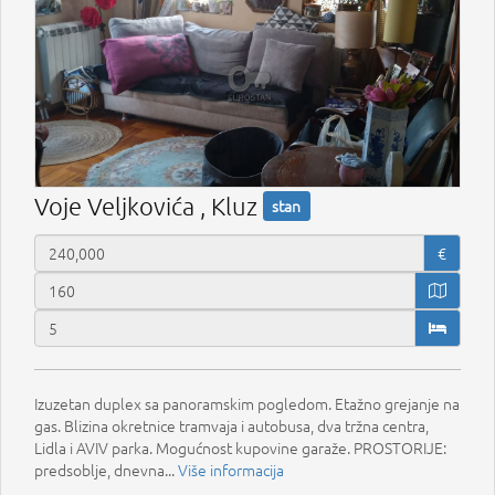
Voje Veljkovića , Kluz
stan
€
Izuzetan duplex sa panoramskim pogledom. Etažno grejanje na
gas. Blizina okretnice tramvaja i autobusa, dva tržna centra,
Lidla i AVIV parka. Mogućnost kupovine garaže. PROSTORIJE:
predsoblje, dnevna...
Više informacija