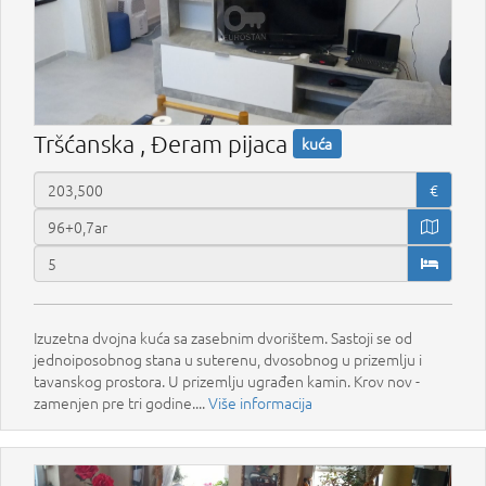
Tršćanska , Đeram pijaca
kuća
€
Izuzetna dvojna kuća sa zasebnim dvorištem. Sastoji se od
jednoiposobnog stana u suterenu, dvosobnog u prizemlju i
tavanskog prostora. U prizemlju ugrađen kamin. Krov nov -
zamenjen pre tri godine....
Više informacija