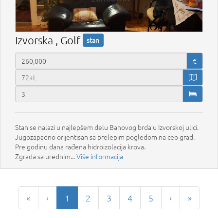
Izvorska , Golf
stan
€
Stan se nalazi u najlepšem delu Banovog brda u Izvorskoj ulici.
Jugozapadno orijentisan sa prelepim pogledom na ceo grad.
Pre godinu dana rađena hidroizolacija krova.
Zgrada sa urednim...
Više informacija
«
‹
1
2
3
4
5
›
»