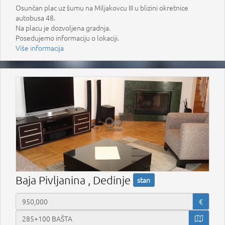
Osunčan plac uz šumu na Miljakovcu III u blizini okretnice
autobusa 48.
Na placu je dozvoljena gradnja.
Posedujemo informaciju o lokaciji.
Više informacija
Baja Pivljanina , Dedinje
stan
€