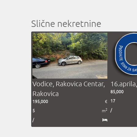
Slične nekretnine
Vodice, Rakovica Centar,
16.aprila
85,000
Rakovica
17
195,000
€
2
/
5
m
/