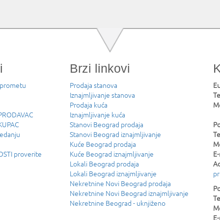
i
Brzi linkovi
K
 prometu
Prodaja stanova
Eu
Iznajmljivanje stanova
Te
Prodaja kuća
Mo
u PRODAVAC
Iznajmljivanje kuća
 KUPAC
Stanovi Beograd prodaja
Po
ledanju
Stanovi Beograd iznajmljivanje
Te
Kuće Beograd prodaja
Mo
TI proverite
Kuće Beograd iznajmljivanje
E-
Lokali Beograd prodaja
Ad
Lokali Beograd iznajmljivanje
pr
Nekretnine Novi Beograd prodaja
Po
Nekretnine Novi Beograd iznajmljivanje
Te
Nekretnine Beograd - uknjiženo
Mo
E-