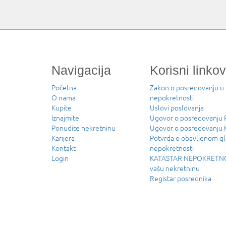
Navigacija
Korisni linkov
Početna
Zakon o posredovanju u
O nama
nepokretnosti
Kupite
Uslovi poslovanja
Iznajmite
Ugovor o posredovanj
Ponudite nekretninu
Ugovor o posredovanju
Karijera
Potvrda o obavljenom g
Kontakt
nepokretnosti
Login
KATASTAR NEPOKRETNOS
vašu nekretninu
Registar posrednika