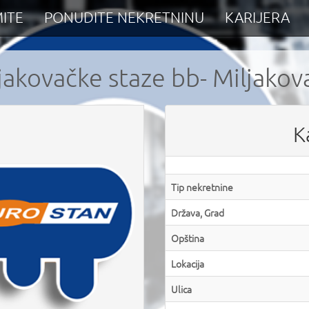
ITE
PONUDITE NEKRETNINU
KARIJERA
jakovačke staze bb- Miljakov
K
Tip nekretnine
Država, Grad
Opština
Lokacija
Ulica