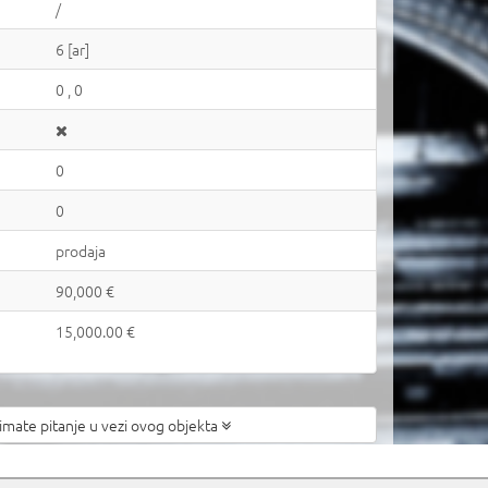
/
6 [ar]
0 , 0
0
0
prodaja
90,000 €
15,000.00 €
 imate pitanje
u vezi ovog objekta