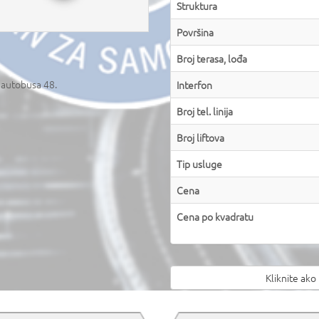
Struktura
Površina
Broj terasa, lođa
e autobusa 48.
Interfon
Broj tel. linija
Broj liftova
Tip usluge
Cena
Cena po kvadratu
Kliknite ako