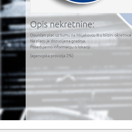
Opis nekretnine:
Osunčan plac uz šumu na Miljakovcu III u blizini okretnic
Na placu je dozvoljena gradnja.
Posedujemo informaciju o lokaciji.
(agencijska provizija 2%)