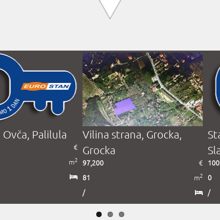
, Ovča, Palilula
Vilina strana, Grocka,
St
€
Grocka
Sl
2
m
97,200
€
100
2
81
m
0
/
/