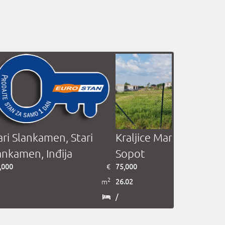
ari Slankamen, Stari
Kraljice Marije, Kosmaj
ankamen, Inđija
Sopot
,000
€
75,000
2
m
26.02
/