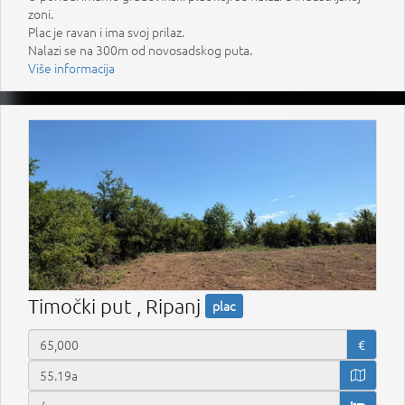
zoni.
Plac je ravan i ima svoj prilaz.
Nalazi se na 300m od novosadskog puta.
Više informacija
Timočki put , Ripanj
plac
€