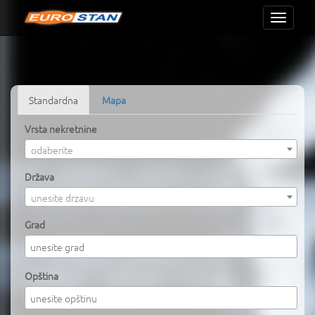
Toggle
navigati
Standardna
Mapa
Vrsta nekretnine
odaberite
Država
unesite drzavu
Grad
Opština