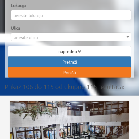
Lokacija
Ulica
unesite ulicu
napredno
Prikaz 106 do 115 od ukupno 115 rezultata: