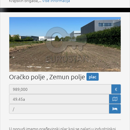
Krajiških brigada,...
Više informacija
Oračko polje , Zemun polje
plac
€
U ponudi imamo građevinski plac koji se nalazi u industrijskoj