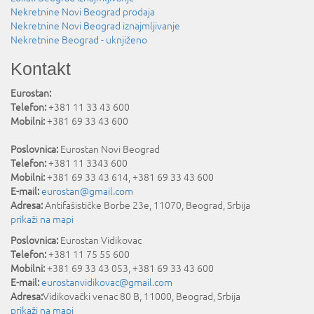
Nekretnine Novi Beograd prodaja
Nekretnine Novi Beograd iznajmljivanje
Nekretnine Beograd - uknjiženo
Kontakt
Eurostan:
Telefon:
+381 11 33 43 600
Mobilni:
+381 69 33 43 600
Poslovnica:
Eurostan Novi Beograd
Telefon:
+381 11 3343 600
Mobilni:
+381 69 33 43 614, +381 69 33 43 600
E-mail:
eurostan@gmail.com
Adresa:
Antifašističke Borbe 23e
,
11070
,
Beograd
,
Srbija
prikaži na mapi
Poslovnica:
Eurostan Vidikovac
Telefon:
+381 11 75 55 600
Mobilni:
+381 69 33 43 053, +381 69 33 43 600
E-mail:
eurostanvidikovac@gmail.com
Adresa:
Vidikovački venac 80 B
,
11000
,
Beograd
,
Srbija
prikaži na mapi