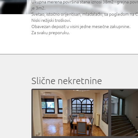
Ukupna merena površina stana iznosi 38m2 - grejna povr
je 3m2.
Svetao, istočno orijentisan, mladalački, sa pogledom na 
Niski režijski troškovi.
Obavezan depozit u visini jedne mesečne zakupnine.
Za svaku preporuku.
Slične nekretnine