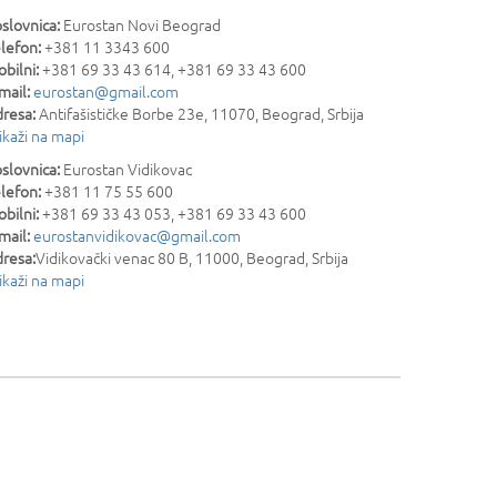
slovnica:
Eurostan Novi Beograd
lefon:
+381 11 3343 600
bilni:
+381 69 33 43 614, +381 69 33 43 600
mail:
eurostan@gmail.com
resa:
Antifašističke Borbe 23e
,
11070
,
Beograd
,
Srbija
ikaži na mapi
slovnica:
Eurostan Vidikovac
lefon:
+381 11 75 55 600
bilni:
+381 69 33 43 053, +381 69 33 43 600
mail:
eurostanvidikovac@gmail.com
resa:
Vidikovački venac 80 B
,
11000
,
Beograd
,
Srbija
ikaži na mapi