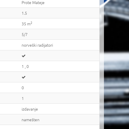
Prote Mateje
1.5
2
35 m
5/7
norveški radijatori
1 , 0
0
1
izdavanje
namešten