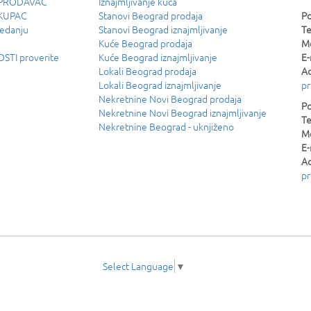
u PRODAVAC
Iznajmljivanje kuća
 KUPAC
Stanovi Beograd prodaja
Po
ledanju
Stanovi Beograd iznajmljivanje
Te
Kuće Beograd prodaja
Mo
TI proverite
Kuće Beograd iznajmljivanje
E-
Lokali Beograd prodaja
Ad
Lokali Beograd iznajmljivanje
pr
Nekretnine Novi Beograd prodaja
Po
Nekretnine Novi Beograd iznajmljivanje
Te
Nekretnine Beograd - uknjiženo
Mo
E-
Ad
pr
Select Language
▼