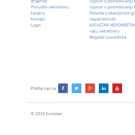
Iznajmite
Ugovor o posredovanj
Ponudite nekretninu
Ugovor o posredovanju
Karijera
Potvrda o obavljenom g
Kontakt
nepokretnosti
Login
KATASTAR NEPOKRETNOS
vašu nekretninu
Registar posrednika
Pratite nas na
© 2026 Eurostan