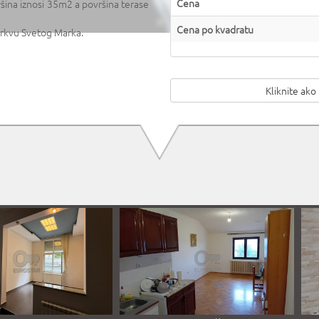
Cena
šina iznosi 35m2 a površina terase
Cena po kvadratu
Crkvu Svetog Marka.
Kliknite ako