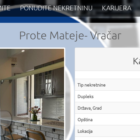
ITE
PONUDITE NEKRETNINU
KARIJERA
Prote Mateje- Vračar
K
Tip nekretnine
Dupleks
Država, Grad
Opština
Lokacija