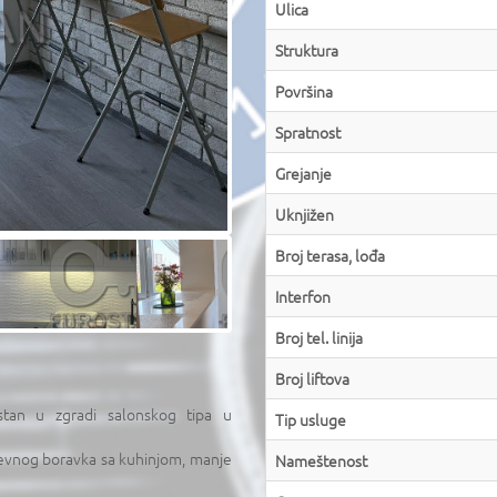
Ulica
Struktura
Površina
Spratnost
Grejanje
Uknjižen
Broj terasa, lođa
Interfon
Broj tel. linija
Broj liftova
tan u zgradi salonskog tipa u
Tip usluge
dnevnog boravka sa kuhinjom, manje
Nameštenost