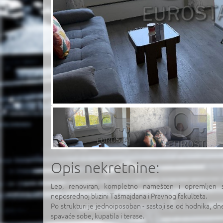
Opis nekretnine:
Lep, renoviran, kompletno namešten i opremljen s
neposrednoj blizini Tašmajdana i Pravnog fakulteta.
Po strukturi je jednoiposoban - sastoji se od hodnika, 
spavaće sobe, kupatila i terase.