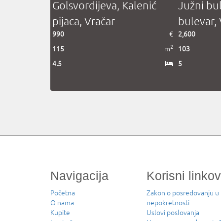
rdijeva, Kalenić
Južni bulevar, Južni
, Vračar
bulevar, Vračar
€
2,600
€
2
2
m
103
m
5
Navigacija
Korisni linkov
Početna
Zakon o posredovanju u
O nama
nepokretnosti
Kupite
Uslovi poslovanja