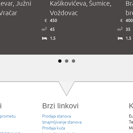
Kašikovićeva, Šumice,
Braće Deroko, Petl
Voždovac
brdo, Rakovica
450
€
400
2
45
m
35
1.5
1.5
i
Brzi linkovi
K
 prometu
Prodaja stanova
Eu
Iznajmljivanje stanova
Te
Prodaja kuća
Mo