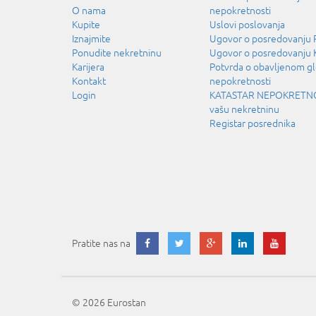
O nama
nepokretnosti
Kupite
Uslovi poslovanja
Iznajmite
Ugovor o posredovanj
Ponudite nekretninu
Ugovor o posredovanju
Karijera
Potvrda o obavljenom g
Kontakt
nepokretnosti
Login
KATASTAR NEPOKRETNOS
vašu nekretninu
Registar posrednika
Pratite nas na
© 2026 Eurostan