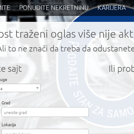
ITE
PONUDITE NEKRETNINU
KARIJERA
st traženi oglas više nije ak
Ali to ne znači da treba da odustanete
e sajt
Ili pr
luge
na
Grad
Lokacija