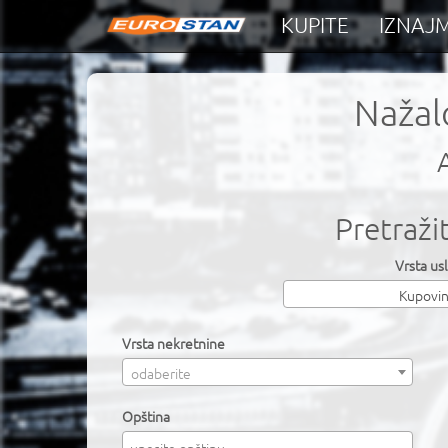
KUPITE
IZNAJM
Nažalo
Pretražit
Vrsta us
Kupovi
Vrsta nekretnine
odaberite
Opština