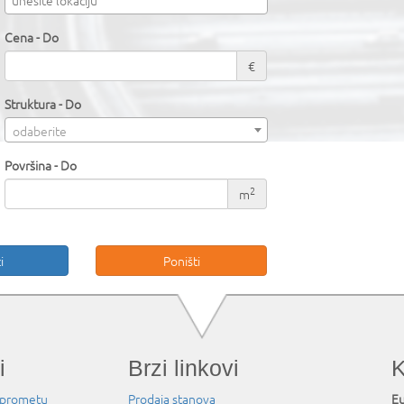
Cena - Do
€
Struktura - Do
odaberite
Površina - Do
2
m
i
Brzi linkovi
K
 prometu
Prodaja stanova
Eu