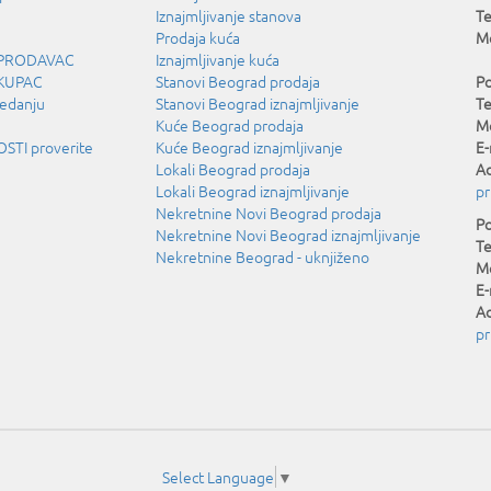
Iznajmljivanje stanova
Te
Prodaja kuća
Mo
u PRODAVAC
Iznajmljivanje kuća
 KUPAC
Stanovi Beograd prodaja
Po
ledanju
Stanovi Beograd iznajmljivanje
Te
Kuće Beograd prodaja
Mo
TI proverite
Kuće Beograd iznajmljivanje
E-
Lokali Beograd prodaja
Ad
Lokali Beograd iznajmljivanje
pr
Nekretnine Novi Beograd prodaja
Po
Nekretnine Novi Beograd iznajmljivanje
Te
Nekretnine Beograd - uknjiženo
Mo
E-
Ad
pr
Select Language
▼