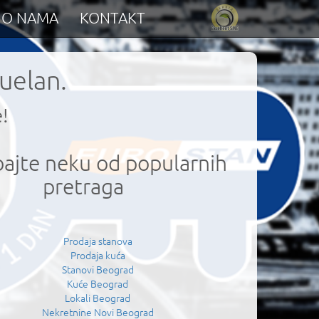
O NAMA
KONTAKT
tuelan.
!
obajte neku od popularnih
pretraga
Prodaja stanova
Prodaja kuća
Stanovi Beograd
Kuće Beograd
Lokali Beograd
Nekretnine Novi Beograd