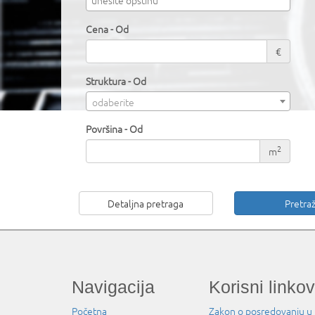
Cena - Od
€
Struktura - Od
odaberite
Površina - Od
2
m
Detaljna pretraga
Navigacija
Korisni linkov
Početna
Zakon o posredovanju u