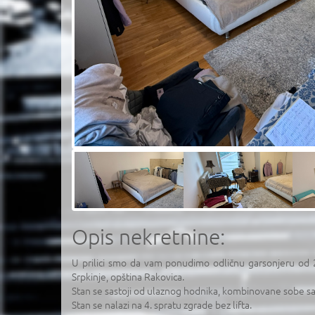
Opis nekretnine:
U prilici smo da vam ponudimo odličnu garsonjeru od 29
Srpkinje, opština Rakovica.
Stan se sastoji od ulaznog hodnika, kombinovane sobe sa 
Stan se nalazi na 4. spratu zgrade bez lifta.