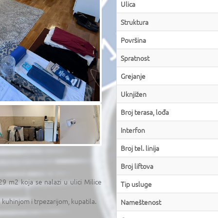
Ulica
Struktura
Površina
Spratnost
Grejanje
Uknjižen
Broj terasa, lođa
Interfon
Broj tel. linija
Broj liftova
 m2 koja se nalazi u ulici Milice
Tip usluge
kuhinjom i trpezarijom, kupatila.
Nameštenost