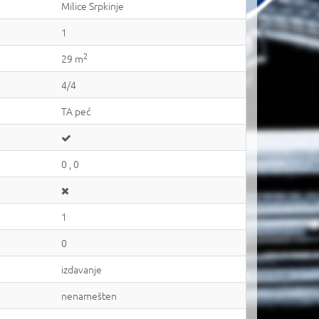
Milice Srpkinje
1
2
29 m
4/4
TA peć
0 , 0
1
0
izdavanje
nenamešten