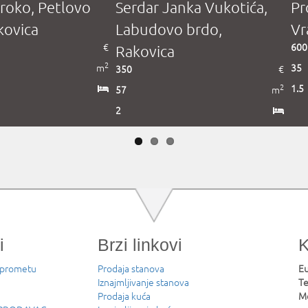
roko, Petlovo
Serdar Janka Vukotića,
Pr
kovica
Labudovo brdo,
Vr
€
600
Rakovica
2
m
35
350
€
2
1.5
57
m
2
i
Brzi linkovi
K
 prometu
Prodaja stanova
Eu
Iznajmljivanje stanova
Te
Prodaja kuća
Mo