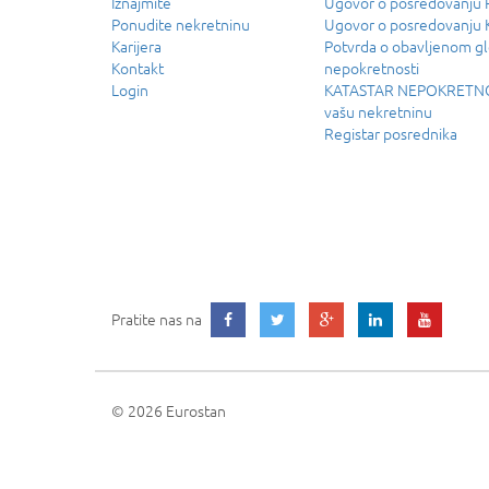
Iznajmite
Ugovor o posredovanj
Ponudite nekretninu
Ugovor o posredovanju
Karijera
Potvrda o obavljenom g
Kontakt
nepokretnosti
Login
KATASTAR NEPOKRETNOS
vašu nekretninu
Registar posrednika
Pratite nas na
© 2026 Eurostan