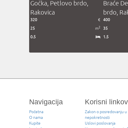
Gočka, Petlovo brdo,
Braće De
Rakovica
brdo, Ra
320
€
400
2
25
m
35
0.5
1.5
Navigacija
Korisni linkov
Početna
Zakon o posredovanju u
O nama
nepokretnosti
Kupite
Uslovi poslovanja