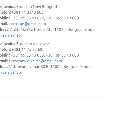
slovnica:
Eurostan Novi Beograd
lefon:
+381 11 3343 600
bilni:
+381 69 33 43 614, +381 69 33 43 600
mail:
eurostan@gmail.com
resa:
Antifašističke Borbe 23e
,
11070
,
Beograd
,
Srbija
ikaži na mapi
slovnica:
Eurostan Vidikovac
lefon:
+381 11 75 55 600
bilni:
+381 69 33 43 053, +381 69 33 43 600
mail:
eurostanvidikovac@gmail.com
resa:
Vidikovački venac 80 B
,
11000
,
Beograd
,
Srbija
ikaži na mapi