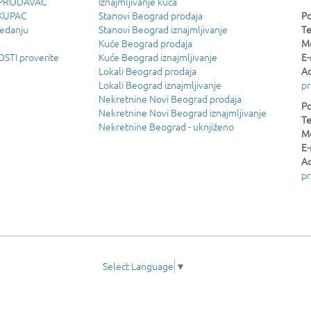
u PRODAVAC
Iznajmljivanje kuća
 KUPAC
Stanovi Beograd prodaja
Po
ledanju
Stanovi Beograd iznajmljivanje
Te
Kuće Beograd prodaja
Mo
TI proverite
Kuće Beograd iznajmljivanje
E-
Lokali Beograd prodaja
Ad
Lokali Beograd iznajmljivanje
pr
Nekretnine Novi Beograd prodaja
Po
Nekretnine Novi Beograd iznajmljivanje
Te
Nekretnine Beograd - uknjiženo
Mo
E-
Ad
pr
Select Language
▼