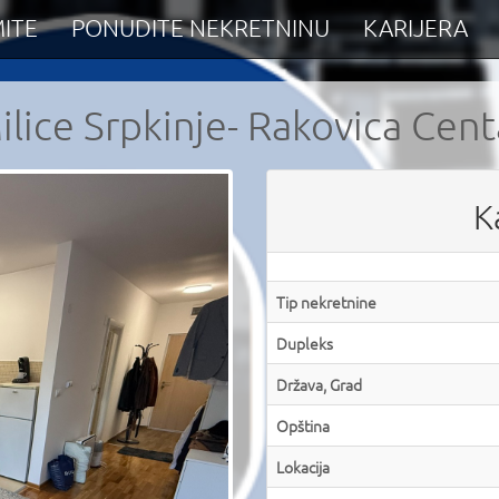
ITE
PONUDITE NEKRETNINU
KARIJERA
ilice Srpkinje- Rakovica Cent
K
Tip nekretnine
Dupleks
Država, Grad
Opština
Lokacija