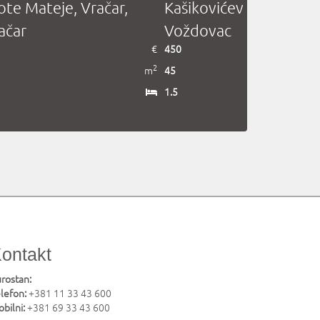
ote Mateje, Vračar,
Kašikovićeva, Šumice,
ačar
Voždovac
€
450
2
m
45
1.5
ontakt
rostan:
lefon:
+381 11 33 43 600
bilni:
+381 69 33 43 600