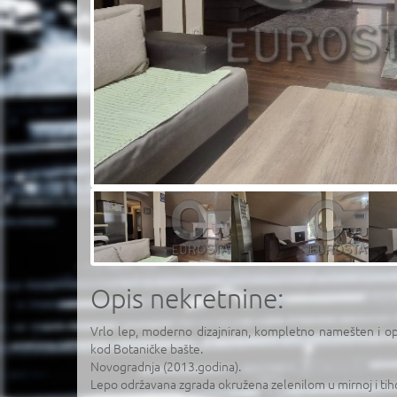
Opis nekretnine:
Vrlo lep, moderno dizajniran, kompletno namešten i 
kod Botaničke bašte.
Novogradnja (2013.godina).
Lepo održavana zgrada okružena zelenilom u mirnoj i tihoj