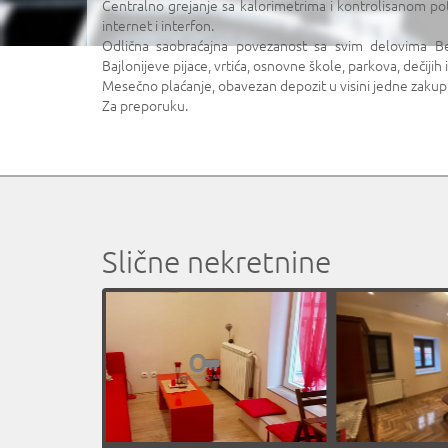
Centralno grejanje sa kalorimetrima i kontrolisanom po
internet i interfon.
Odlična saobraćajna povezanost sa svim delovima Beo
Bajlonijeve pijace, vrtića, osnovne škole, parkova, dečijih ig
Mesečno plaćanje, obavezan depozit u visini jedne zakup
Za preporuku.
Slične nekretnine