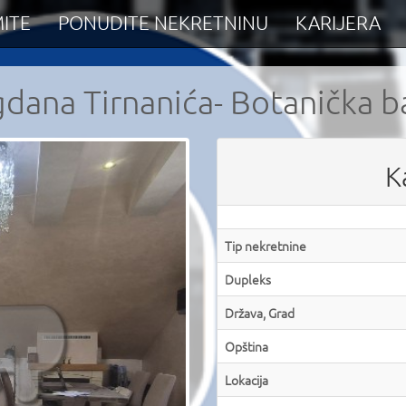
ITE
PONUDITE NEKRETNINU
KARIJERA
dana Tirnanića- Botanička b
K
Tip nekretnine
Dupleks
Država, Grad
Opština
Lokacija