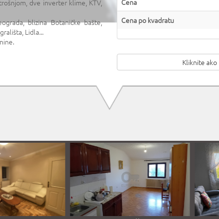
Cena
trošnjom, dve inverter klime, KTV,
Cena po kvadratu
grada, blizina Botaničke bašte,
rališta, Lidla...
nine.
Kliknite ako