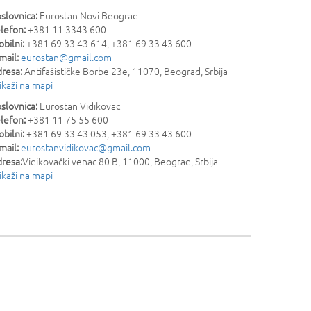
slovnica:
Eurostan Novi Beograd
lefon:
+381 11 3343 600
bilni:
+381 69 33 43 614, +381 69 33 43 600
mail:
eurostan@gmail.com
resa:
Antifašističke Borbe 23e
,
11070
,
Beograd
,
Srbija
ikaži na mapi
slovnica:
Eurostan Vidikovac
lefon:
+381 11 75 55 600
bilni:
+381 69 33 43 053, +381 69 33 43 600
mail:
eurostanvidikovac@gmail.com
resa:
Vidikovački venac 80 B
,
11000
,
Beograd
,
Srbija
ikaži na mapi