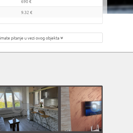
690 €
9.32 €
 imate pitanje
u vezi ovog objekta