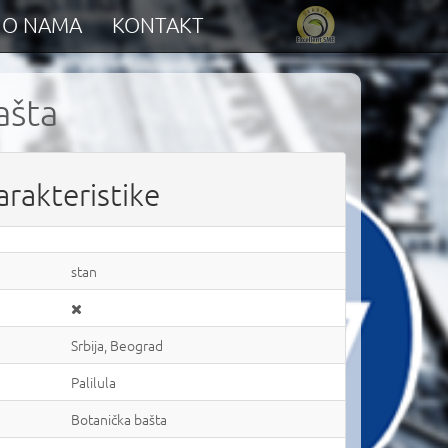
O NAMA
KONTAKT
ašta
arakteristike
stan
Srbija, Beograd
Palilula
Botanička bašta