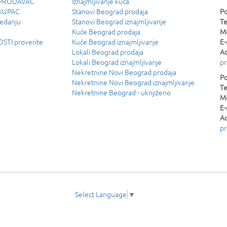
u PRODAVAC
Iznajmljivanje kuća
 KUPAC
Stanovi Beograd prodaja
Po
ledanju
Stanovi Beograd iznajmljivanje
Te
Kuće Beograd prodaja
Mo
TI proverite
Kuće Beograd iznajmljivanje
E-
Lokali Beograd prodaja
Ad
Lokali Beograd iznajmljivanje
pr
Nekretnine Novi Beograd prodaja
Po
Nekretnine Novi Beograd iznajmljivanje
Te
Nekretnine Beograd - uknjiženo
Mo
E-
Ad
pr
Select Language
▼