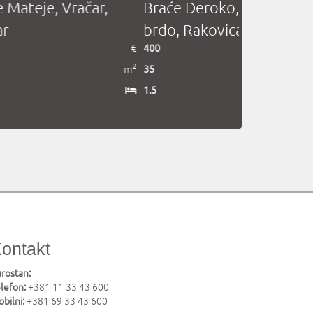
levar Vudroa Vilsona,
Dr Ivana Ribara, Blok 4
ograd na vodi, Savski
Novi Beograd
750
nac
87
50
€
2
3
m
ontakt
rostan:
lefon:
+381 11 33 43 600
bilni:
+381 69 33 43 600