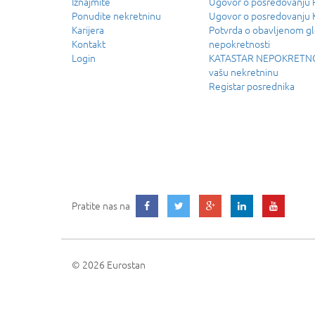
Iznajmite
Ugovor o posredovanj
Ponudite nekretninu
Ugovor o posredovanju
Karijera
Potvrda o obavljenom g
Kontakt
nepokretnosti
Login
KATASTAR NEPOKRETNOS
vašu nekretninu
Registar posrednika
Pratite nas na
© 2026 Eurostan