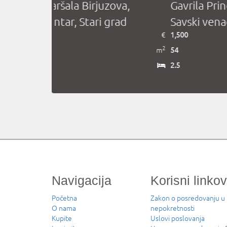
, Centar,
Kašikovićeva, Šumice,
Prote Ma
Voždovac
Vračar
€
450
€
600
2
2
m
45
m
35
1.5
1.5
Navigacija
Korisni linkov
Početna
Zakon o posredovanju u
O nama
nepokretnosti
Kupite
Uslovi poslovanja