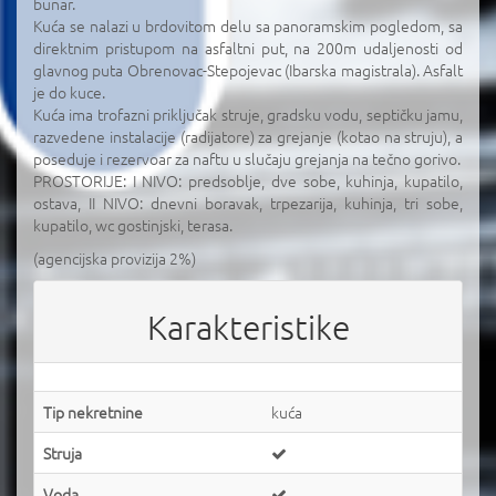
bunar.
Kuća se nalazi u brdovitom delu sa panoramskim pogledom, sa
direktnim pristupom na asfaltni put, na 200m udaljenosti od
glavnog puta Obrenovac-Stepojevac (Ibarska magistrala). Asfalt
je do kuce.
Kuća ima trofazni priključak struje, gradsku vodu, septičku jamu,
razvedene instalacije (radijatore) za grejanje (kotao na struju), a
poseduje i rezervoar za naftu u slučaju grejanja na tečno gorivo.
PROSTORIJE: I NIVO: predsoblje, dve sobe, kuhinja, kupatilo,
ostava, II NIVO: dnevni boravak, trpezarija, kuhinja, tri sobe,
kupatilo, wc gostinjski, terasa.
(agencijska provizija 2%)
Karakteristike
Tip nekretnine
kuća
Struja
Voda