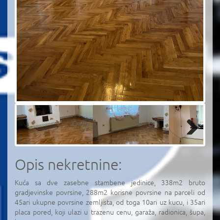
Next
Next
Opis nekretnine:
Kuća sa dve zasebne stambene jedinice, 338m2 bruto
gradjevinske povrsine, 288m2 korisne povrsine na parceli od
45ari ukupne povrsine zemljista, od toga 10ari uz kucu, i 35ari
placa pored, koji ulazi u trazenu cenu, garaža, radionica, šupa,