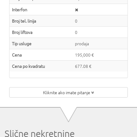
Interfon
Broj tel. linija
0
Broj liftova
0
Tip usluge
prodaja
Cena
195,000 €
Cena po kvadratu
677.08 €
Kliknite ako imate pitanje
Slične nekretnine