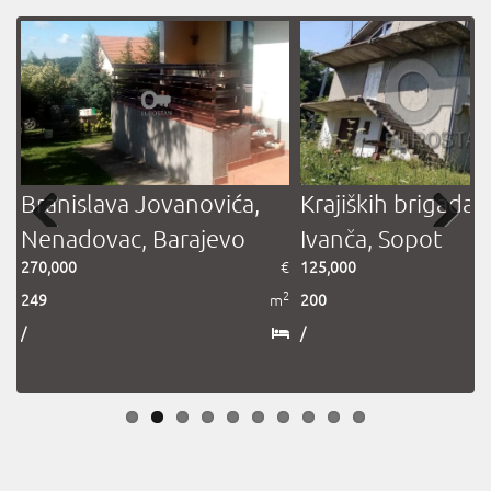
Branislava Jovanovića,
Krajiških brigada,
Nenadovac, Barajevo
Ivanča, Sopot
Previous
Next
€
270,000
€
125,000
2
2
m
249
m
200
/
/