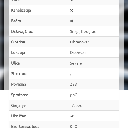
Kanalizacija
Bašta
Država, Grad
Srbija, Beograd
Opština
Obrenovac
Lokacija
Draževac
Ulica
Ševare
Struktura
/
Površina
288
Spratnost
pr/2
Grejanje
TA peć
Uknjižen
Broj terasa, lođa
0 , 0