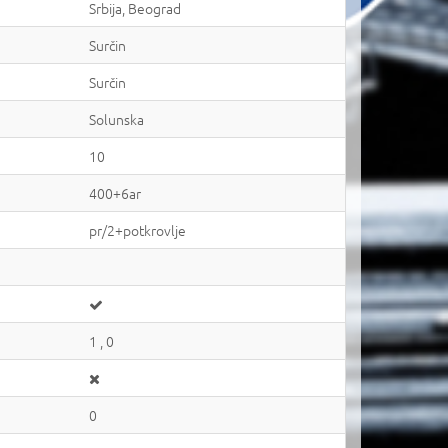
Srbija, Beograd
Surčin
Surčin
Solunska
10
400+6ar
pr/2+potkrovlje
1 , 0
0