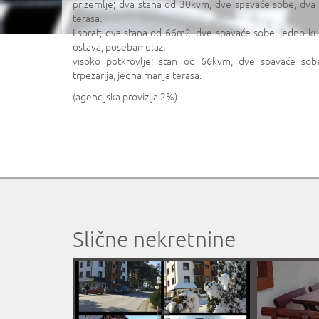
prizemlje; dva stana od 30kvm, dve spavaće sobe, dva k
terasa.
I sprat; dva stana od 66m2, dve spavaće sobe, jedno kupa
ostava, poseban ulaz.
visoko potkrovlje; stan od 66kvm, dve spavaće sobe
trpezarija, jedna manja terasa.
(agencijska provizija 2%)
Slične nekretnine