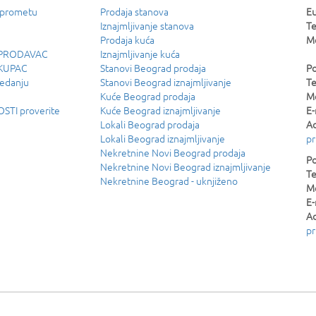
 prometu
Prodaja stanova
Eu
Iznajmljivanje stanova
Te
Prodaja kuća
Mo
u PRODAVAC
Iznajmljivanje kuća
 KUPAC
Stanovi Beograd prodaja
Po
ledanju
Stanovi Beograd iznajmljivanje
Te
Kuće Beograd prodaja
Mo
TI proverite
Kuće Beograd iznajmljivanje
E-
Lokali Beograd prodaja
Ad
Lokali Beograd iznajmljivanje
pr
Nekretnine Novi Beograd prodaja
Po
Nekretnine Novi Beograd iznajmljivanje
Te
Nekretnine Beograd - uknjiženo
Mo
E-
Ad
pr