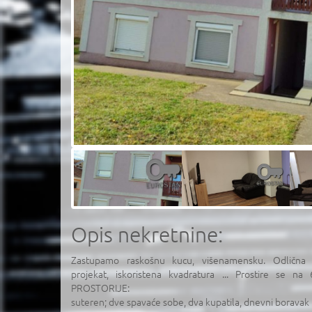
Opis nekretnine:
Zastupamo raskošnu kucu, višenamensku. Odlična g
projekat, iskoristena kvadratura ... Prostire se 
PROSTORIJE:
suteren; dve spavaće sobe, dva kupatila, dnevni boravak i