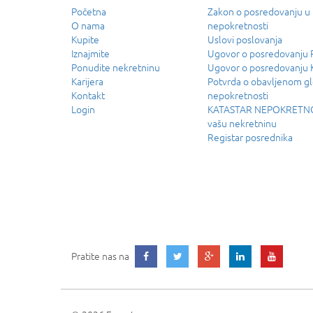
Početna
Zakon o posredovanju u
O nama
nepokretnosti
Kupite
Uslovi poslovanja
Iznajmite
Ugovor o posredovanj
Ponudite nekretninu
Ugovor o posredovanju
Karijera
Potvrda o obavljenom g
Kontakt
nepokretnosti
Login
KATASTAR NEPOKRETNOS
vašu nekretninu
Registar posrednika
Pratite nas na