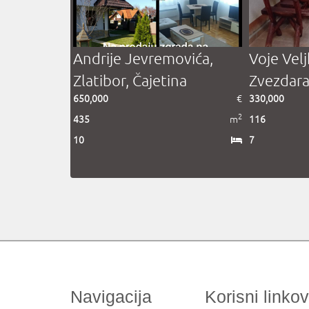
Andrije Jevremovića,
Voje Velj
Zlatibor, Čajetina
Zvezdar
650,000
€
330,000
2
435
m
116
10
7
Navigacija
Korisni linkov