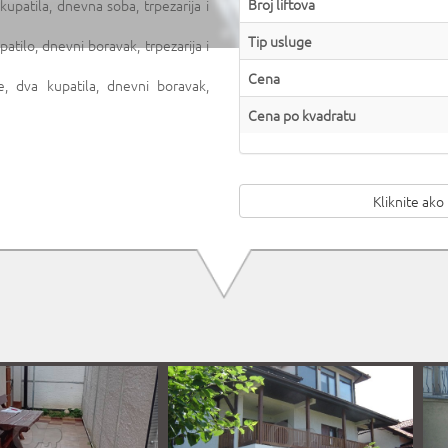
Broj liftova
upatila, dnevna soba, trpezarija i
Tip usluge
tilo, dnevni boravak, trpezarija i
Cena
, dva kupatila, dnevni boravak,
Cena po kvadratu
Kliknite ako