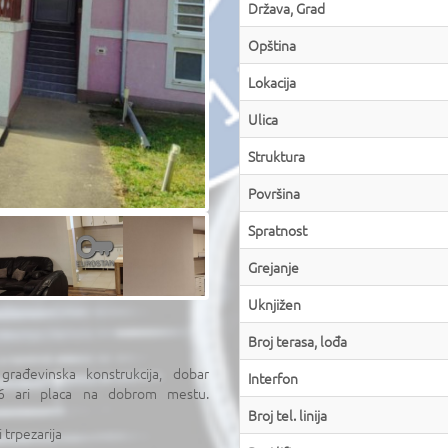
Država, Grad
Opština
Lokacija
Ulica
Struktura
Površina
Spratnost
Grejanje
Uknjižen
Broj terasa, lođa
rađevinska konstrukcija, dobar
Interfon
na 6 ari placa na dobrom mestu.
Broj tel. linija
 trpezarija