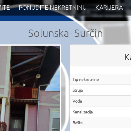
ITE
PONUDITE NEKRETNINU
KARIJERA
Solunska- Surčin
K
Tip nekretnine
Struja
Voda
Kanalizacija
Bašta