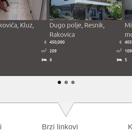
kovića, Kluz,
Dugo polje, Resnik,
Mi
a
Rakovica
mo
€
450,000
€
405
2
2
m
209
m
109
6
5
i
Brzi linkovi
K