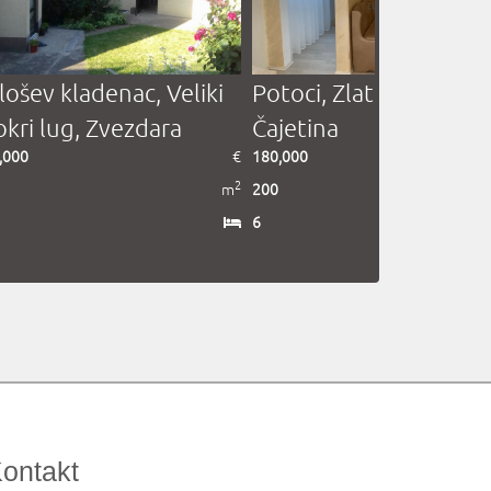
lošev kladenac, Veliki
Potoci, Zlatibor (Palisa
kri lug, Zvezdara
Čajetina
,000
€
180,000
2
m
200
6
ontakt