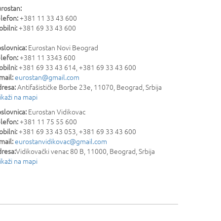
rostan:
lefon:
+381 11 33 43 600
bilni:
+381 69 33 43 600
slovnica:
Eurostan Novi Beograd
lefon:
+381 11 3343 600
bilni:
+381 69 33 43 614, +381 69 33 43 600
mail:
eurostan@gmail.com
resa:
Antifašističke Borbe 23e
,
11070
,
Beograd
,
Srbija
ikaži na mapi
slovnica:
Eurostan Vidikovac
lefon:
+381 11 75 55 600
bilni:
+381 69 33 43 053, +381 69 33 43 600
mail:
eurostanvidikovac@gmail.com
resa:
Vidikovački venac 80 B
,
11000
,
Beograd
,
Srbija
ikaži na mapi