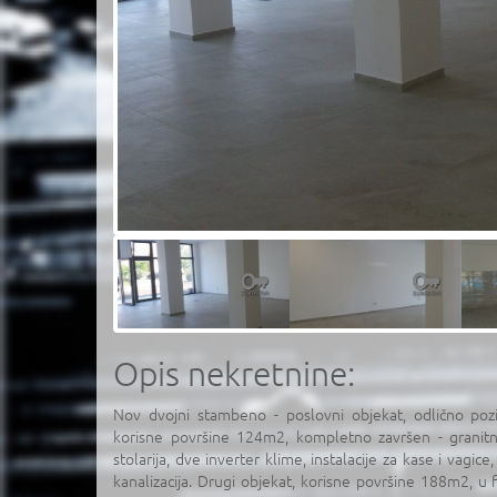
Opis nekretnine:
Nov dvojni stambeno - poslovni objekat, odlično pozic
korisne površine 124m2, kompletno završen - granit
stolarija, dve inverter klime, instalacije za kase i vagice
kanalizacija. Drugi objekat, korisne površine 188m2, u