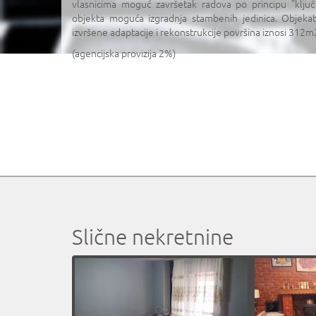
vlasnicima moguć završetak radova po principu "klju
objekta moguća izgradnja stambenih jedinica. Objeka
izvršene adaptacije i rekonstrukcije površina iznosi 312m2
(agencijska provizija 2%)
Slične nekretnine