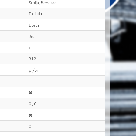
Srbija, Beograd
Palilula
Borča
Jna
/
312
pr/pr
0 , 0
0