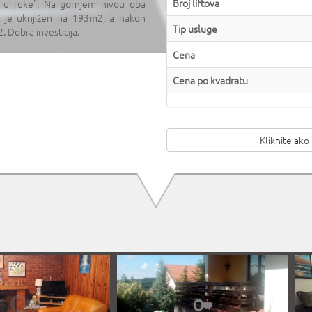
Broj liftova
č u ruke". Na gornjem nivou oba
t je uknjižen na 193m2, a nakon
Tip usluge
. Dobra investicija.
Cena
Cena po kvadratu
Kliknite ako