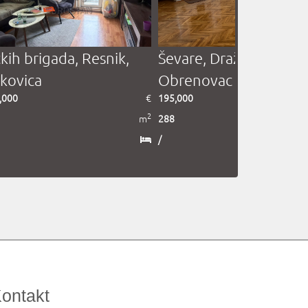
čkih brigada, Resnik,
Ševare, Draževac,
kovica
Obrenovac
,000
€
195,000
2
m
288
/
ontakt