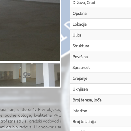
Država, Grad
Opština
Lokacija
Ulica
Struktura
Površina
Spratnost
Grejanje
Uknjižen
Broj terasa, lođa
ioniran, u Borči 1. Prvi objekat,
Interfon
ne podne obloge, kvalitetna PVC
, trofazna struja, gradski vodovod i
Broj tel. linija
 fazi grubih radova. U dogovoru sa