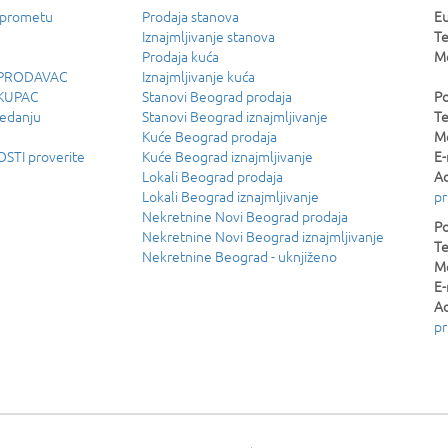
 prometu
Prodaja stanova
Eu
Iznajmljivanje stanova
Te
Prodaja kuća
Mo
u PRODAVAC
Iznajmljivanje kuća
 KUPAC
Stanovi Beograd prodaja
Po
ledanju
Stanovi Beograd iznajmljivanje
Te
Kuće Beograd prodaja
Mo
TI proverite
Kuće Beograd iznajmljivanje
E-
Lokali Beograd prodaja
Ad
Lokali Beograd iznajmljivanje
pr
Nekretnine Novi Beograd prodaja
Po
Nekretnine Novi Beograd iznajmljivanje
Te
Nekretnine Beograd - uknjiženo
Mo
E-
Ad
pr