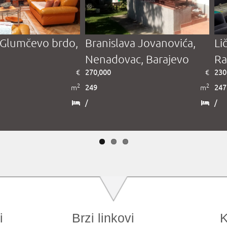
 Glumčevo brdo,
Branislava Jovanovića,
Li
Nenadovac, Barajevo
Ra
€
270,000
€
230
2
2
m
249
m
247
/
/
i
Brzi linkovi
K