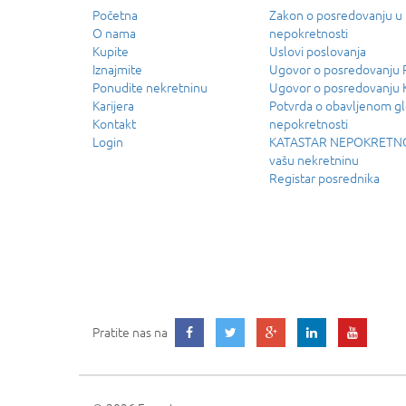
Početna
Zakon o posredovanju u
O nama
nepokretnosti
Kupite
Uslovi poslovanja
Iznajmite
Ugovor o posredovanj
Ponudite nekretninu
Ugovor o posredovanju
Karijera
Potvrda o obavljenom g
Kontakt
nepokretnosti
Login
KATASTAR NEPOKRETNOS
vašu nekretninu
Registar posrednika
Pratite nas na