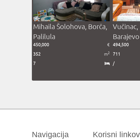
Mihaila Šolohova, Borča,
Vučinac,
Palilula
Barajevo
450,000
€
494,500
2
352
m
711
7
/
Navigacija
Korisni linkov