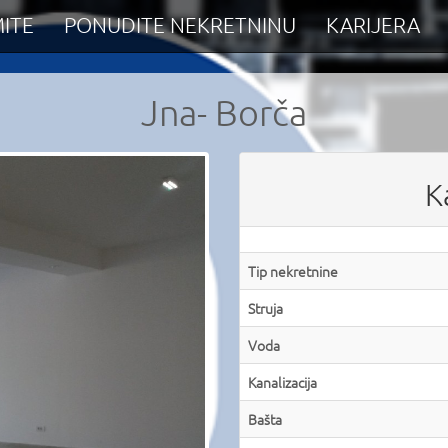
ITE
PONUDITE NEKRETNINU
KARIJERA
Jna- Borča
K
Tip nekretnine
Struja
Voda
Kanalizacija
Bašta