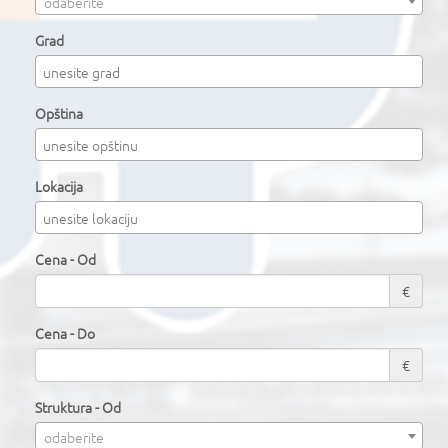
odaberite
Grad
Opština
Lokacija
Cena - Od
€
Cena - Do
€
Struktura - Od
odaberite