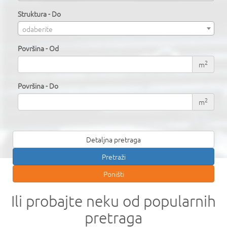
Struktura - Do
odaberite
Površina - Od
2
m
Površina - Do
2
m
Detaljna pretraga
Ili probajte neku od popularnih
pretraga