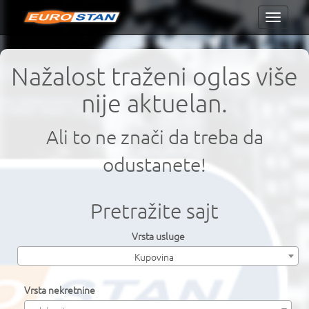
Toggle
navigati
Nažalost traženi oglas više
nije aktuelan.
Ali to ne znači da treba da
odustanete!
Pretražite sajt
Vrsta usluge
Kupovina
Vrsta nekretnine