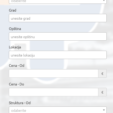
odaberite
Grad
Opština
Lokacija
Cena - Od
€
Cena - Do
€
Struktura - Od
odaberite