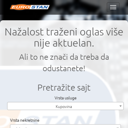
Toggle
navigati
Nažalost traženi oglas više
nije aktuelan.
Ali to ne znači da treba da
odustanete!
Pretražite sajt
Vrsta usluge
Kupovina
Vrsta nekretnine