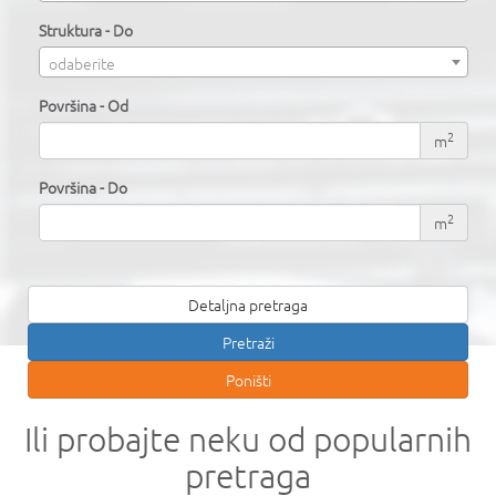
Struktura - Do
odaberite
Površina - Od
2
m
Površina - Do
2
m
Detaljna pretraga
Ili probajte neku od popularnih
pretraga