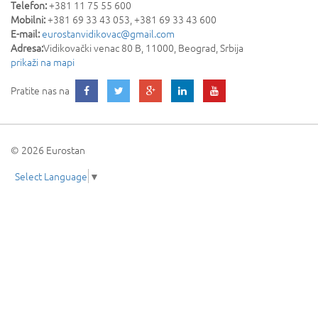
Telefon:
+381 11 75 55 600
Mobilni:
+381 69 33 43 053, +381 69 33 43 600
E-mail:
eurostanvidikovac@gmail.com
Adresa:
Vidikovački venac 80 B
,
11000
,
Beograd
,
Srbija
prikaži na mapi
Pratite nas na
© 2026 Eurostan
Select Language
▼