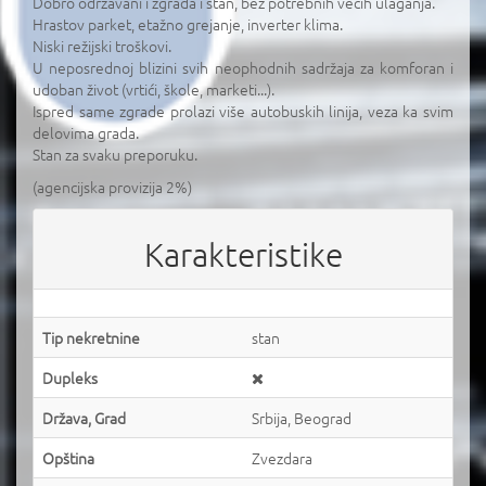
Dobro održavani i zgrada i stan, bez potrebnih većih ulaganja.
Hrastov parket, etažno grejanje, inverter klima.
Niski režijski troškovi.
U neposrednoj blizini svih neophodnih sadržaja za komforan i
udoban život (vrtići, škole, marketi...).
Ispred same zgrade prolazi više autobuskih linija, veza ka svim
delovima grada.
Stan za svaku preporuku.
(agencijska provizija 2%)
Karakteristike
Tip nekretnine
stan
Dupleks
Država, Grad
Srbija, Beograd
Opština
Zvezdara