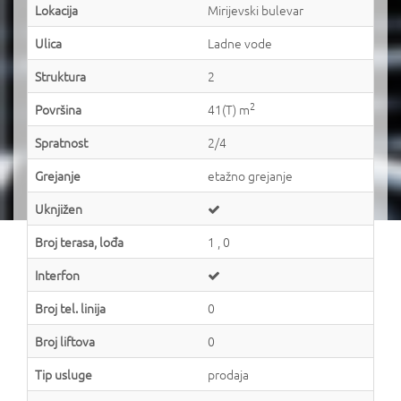
Lokacija
Mirijevski bulevar
Ulica
Ladne vode
Struktura
2
2
Površina
41(T) m
Spratnost
2/4
Grejanje
etažno grejanje
Uknjižen
Broj terasa, lođa
1 , 0
Interfon
Broj tel. linija
0
Broj liftova
0
Tip usluge
prodaja