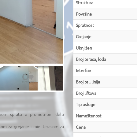
Struktura
Površina
Spratnost
Grejanje
Uknjižen
Broj terasa, lođa
Interfon
Broj tel. linija
Broj liftova
Tip usluge
rvom spratu u prometnom delu
Nameštenost
m za grejanje i mini terasom za
Cena