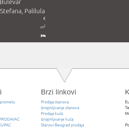
 Bulevar
Stefana, Palilula
€
2
m
i
Brzi linkovi
K
 prometu
Prodaja stanova
Eu
Iznajmljivanje stanova
Te
Prodaja kuća
Mo
u PRODAVAC
Iznajmljivanje kuća
 KUPAC
Stanovi Beograd prodaja
Po