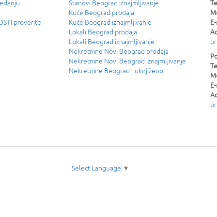
ledanju
Stanovi Beograd iznajmljivanje
Te
Kuće Beograd prodaja
Mo
TI proverite
Kuće Beograd iznajmljivanje
E-
Lokali Beograd prodaja
Ad
Lokali Beograd iznajmljivanje
pr
Nekretnine Novi Beograd prodaja
Po
Nekretnine Novi Beograd iznajmljivanje
Te
Nekretnine Beograd - uknjiženo
Mo
E-
Ad
pr
Select Language
▼