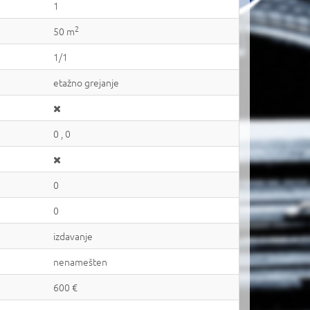
1
2
50 m
1/1
etažno grejanje
0 , 0
0
0
izdavanje
nenamešten
600 €