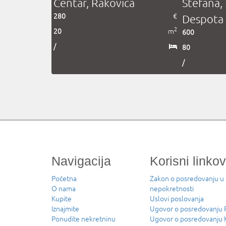
Centar, Rakovica
Stefana,
280
€
Despota 
2
20
m
600
/
80
/
Navigacija
Korisni linkov
Početna
Zakon o posredovanju u
O nama
nepokretnosti
Kupite
Uslovi poslovanja
Iznajmite
Ugovor o posredovanj
Ponudite nekretninu
Ugovor o posredovanju