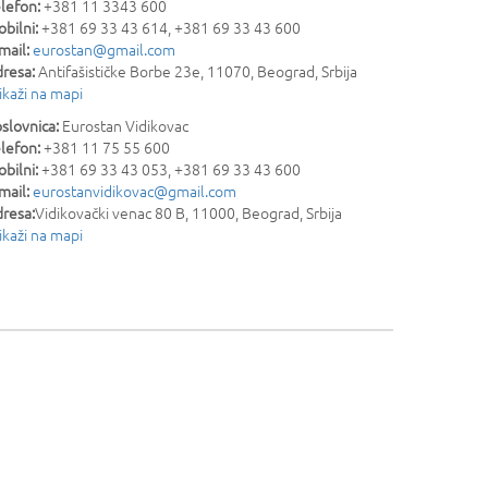
lefon:
+381 11 3343 600
bilni:
+381 69 33 43 614, +381 69 33 43 600
mail:
eurostan@gmail.com
resa:
Antifašističke Borbe 23e
,
11070
,
Beograd
,
Srbija
ikaži na mapi
slovnica:
Eurostan Vidikovac
lefon:
+381 11 75 55 600
bilni:
+381 69 33 43 053, +381 69 33 43 600
mail:
eurostanvidikovac@gmail.com
resa:
Vidikovački venac 80 B
,
11000
,
Beograd
,
Srbija
ikaži na mapi