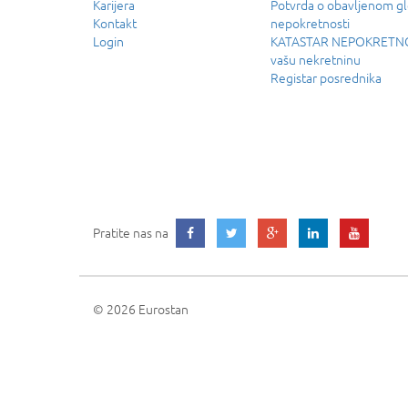
Karijera
Potvrda o obavljenom g
Kontakt
nepokretnosti
Login
KATASTAR NEPOKRETNOS
vašu nekretninu
Registar posrednika
Pratite nas na
© 2026 Eurostan