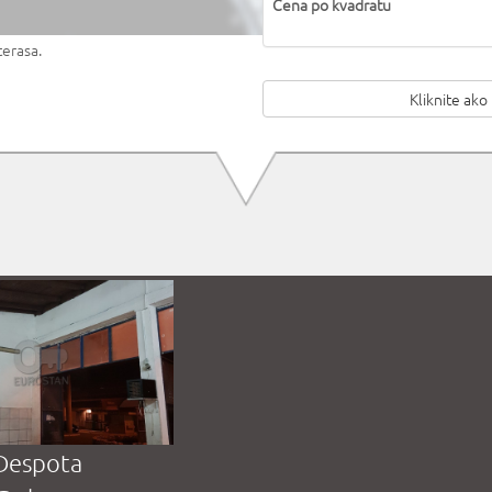
Cena po kvadratu
terasa.
Kliknite ako
Despota