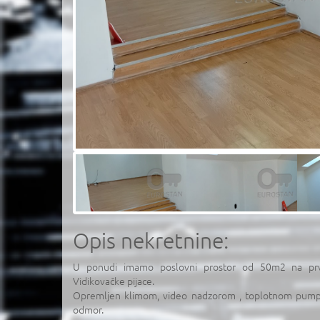
Opis nekretnine:
U ponudi imamo poslovni prostor od 50m2 na p
Vidikovačke pijace.
Opremljen klimom, video nadzorom , toplotnom pumpo
odmor.