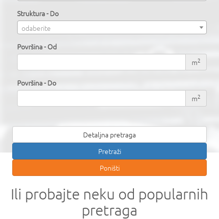
Struktura - Do
odaberite
Površina - Od
2
m
Površina - Do
2
m
Detaljna pretraga
Ili probajte neku od popularnih
pretraga