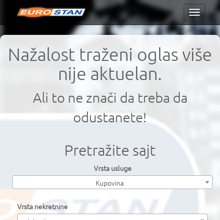
Toggle
navigati
Nažalost traženi oglas više
nije aktuelan.
Ali to ne znači da treba da
odustanete!
Pretražite sajt
Vrsta usluge
Kupovina
Vrsta nekretnine