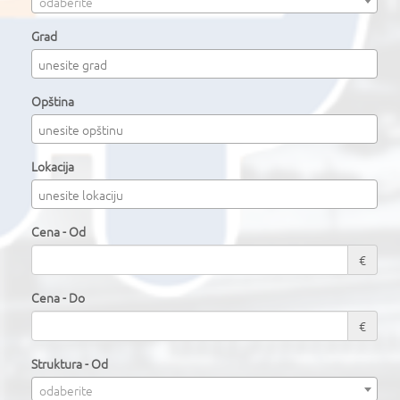
odaberite
Grad
Opština
Lokacija
Cena - Od
€
Cena - Do
€
Struktura - Od
odaberite