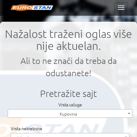
Toggle
navigati
Nažalost traženi oglas više
nije aktuelan.
Ali to ne znači da treba da
odustanete!
Pretražite sajt
Vrsta usluge
Kupovina
Vrsta nekretnine