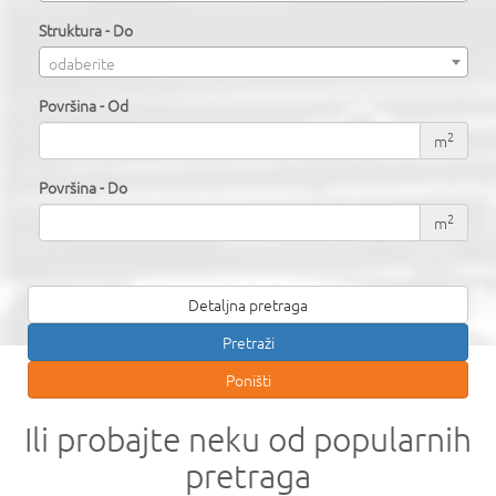
Struktura - Do
odaberite
Površina - Od
2
m
Površina - Do
2
m
Detaljna pretraga
Ili probajte neku od popularnih
pretraga