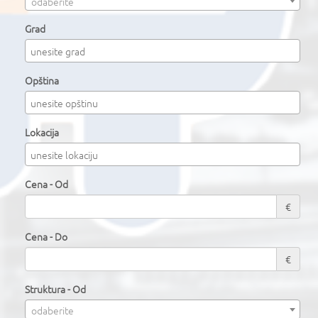
odaberite
Grad
Opština
Lokacija
Cena - Od
€
Cena - Do
€
Struktura - Od
odaberite