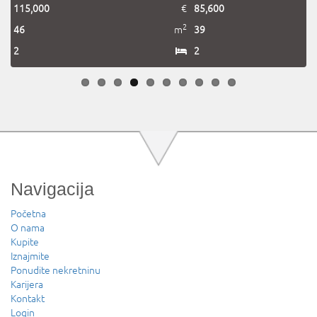
€
115,000
€
85,600
2
2
m
46
m
39
2
2
Navigacija
Početna
O nama
Kupite
Iznajmite
Ponudite nekretninu
Karijera
Kontakt
Login