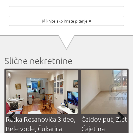
Kliknite ako imate pitanje
Slične nekretnine
Ratka Resanovića 3 deo,
Ćaldov put, Zlatib
Bele vode, Čukarica
Čajetina
Previous
Next