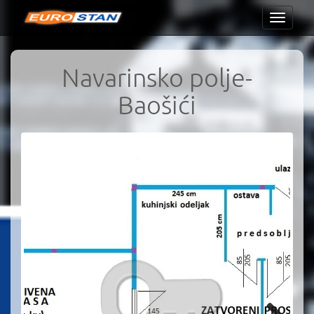
Toggle
navigati
Navarinsko polje-
Baošići