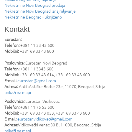
Nekretnine Novi Beograd prodaja
Nekretnine Novi Beograd iznajmljivanje
Nekretnine Beograd - uknjiženo
Kontakt
Eurostan:
Telefon:
+381 11 33 43 600
Mobilni:
+381 69 33 43 600
Poslovnica:
Eurostan Novi Beograd
Telefon:
+381 11 3343 600
Mobilni:
+381 69 33 43 614, +381 69 33 43 600
E-mail:
eurostan@gmail.com
Adresa:
Antifašističke Borbe 23e
,
11070
,
Beograd
,
Srbija
prikaži na mapi
Poslovnica:
Eurostan Vidikovac
Telefon:
+381 11 75 55 600
Mobilni:
+381 69 33 43 053, +381 69 33 43 600
E-mail:
eurostanvidikovac@gmail.com
Adresa:
Vidikovački venac 80 B
,
11000
,
Beograd
,
Srbija
prikaži na mapi