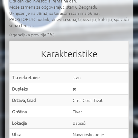
Odličan kao investicija, renta na dan.
Može zamena za odgovarajući stan u Beogradu.
Uknjižen je na 38m2, sa terasom stan ima 56m2.
PROSTORIJE: hodnik, dnevna soba, trpezarija, kuhinja, spavaća
soba i terasa.
(agencijska provizija 2%)
Karakteristike
Tip nekretnine
stan
Dupleks
Država, Grad
Crna Gora, Tivat
Opština
Tivat
Lokacija
Baošići
Ulica
Navarinsko polje