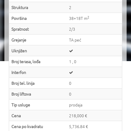
Struktura
2
2
Površina
38+18T m
Spratnost
2/3
Grejanje
TA peć
Uknjižen
Broj terasa, lođa
1 , 0
Interfon
Broj tel. linija
0
Broj liftova
0
Tip usluge
prodaja
Cena
218,000 €
Cena po kvadratu
5,736.84 €