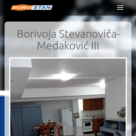
Toggle
navigati
Borivoja Stevanovića-
Medaković III