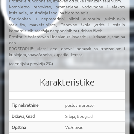
Prostor je funkcionalan, izolovan od buke i okružen zelenilom.
Kompletno renoviran, promenjene vodovodne i elektro
instalacije, unutrašnja i spoljna hidroizolacija.
Pozicioniran u neposrednoj blizini autoputa ,autobuskih
stajališta, marketa,pijace, Osnovne škole ,vrtića i ostalih
komercijalnih sadržaja neophodnih za udoban život.
Prostor je božanstven i idealan za investiciju : izdavanje, stan na
dan...
PROSTORIJE: ulazni deo, dnevni boravak sa trpezarijom i
kuhinjom, spavaća soba, kupatilo i terasa.
(agencijska provizija 2%)
Karakteristike
Tip nekretnine
poslovni prostor
Država, Grad
Srbija, Beograd
Opština
Voždovac