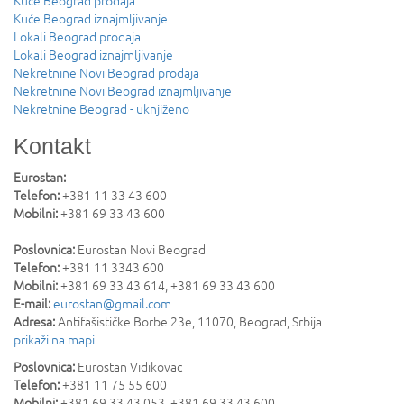
Kuće Beograd prodaja
Kuće Beograd iznajmljivanje
Lokali Beograd prodaja
Lokali Beograd iznajmljivanje
Nekretnine Novi Beograd prodaja
Nekretnine Novi Beograd iznajmljivanje
Nekretnine Beograd - uknjiženo
Kontakt
Eurostan:
Telefon:
+381 11 33 43 600
Mobilni:
+381 69 33 43 600
Poslovnica:
Eurostan Novi Beograd
Telefon:
+381 11 3343 600
Mobilni:
+381 69 33 43 614, +381 69 33 43 600
E-mail:
eurostan@gmail.com
Adresa:
Antifašističke Borbe 23e
,
11070
,
Beograd
,
Srbija
prikaži na mapi
Poslovnica:
Eurostan Vidikovac
Telefon:
+381 11 75 55 600
Mobilni:
+381 69 33 43 053, +381 69 33 43 600