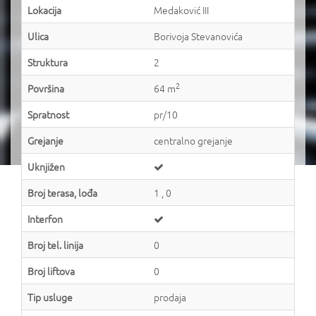
Lokacija
Medaković III
Ulica
Borivoja Stevanovića
Struktura
2
2
Površina
64 m
Spratnost
pr/10
Grejanje
centralno grejanje
Uknjižen
Broj terasa, lođa
1 , 0
Interfon
Broj tel. linija
0
Broj liftova
0
Tip usluge
prodaja