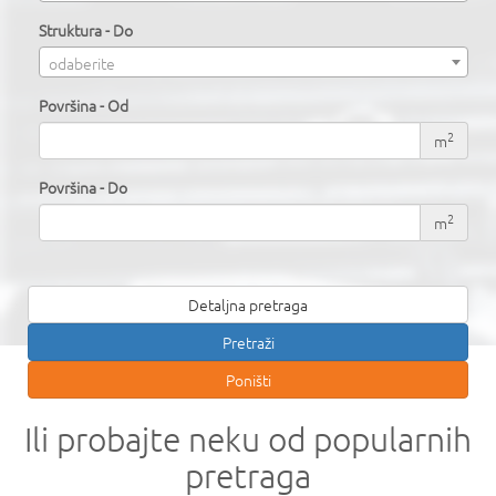
Struktura - Do
odaberite
Površina - Od
2
m
Površina - Do
2
m
Detaljna pretraga
Ili probajte neku od popularnih
pretraga