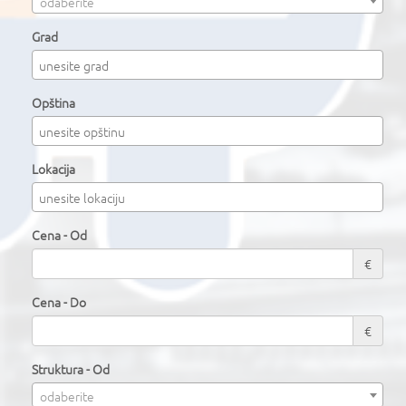
odaberite
Grad
Opština
Lokacija
Cena - Od
€
Cena - Do
€
Struktura - Od
odaberite