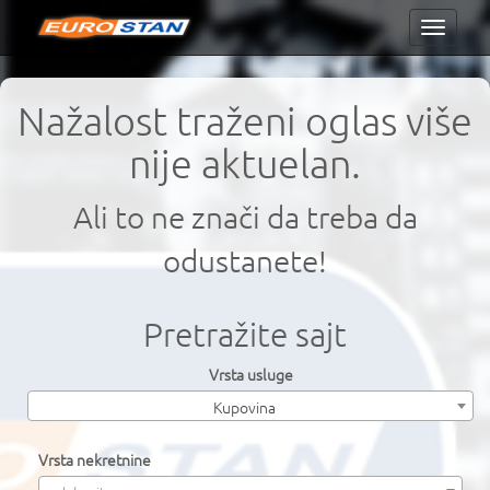
Toggle
navigati
Nažalost traženi oglas više
nije aktuelan.
Ali to ne znači da treba da
odustanete!
Pretražite sajt
Vrsta usluge
Kupovina
Vrsta nekretnine