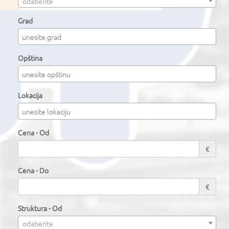
odaberite
Grad
Opština
Lokacija
Cena - Od
€
Cena - Do
€
Struktura - Od
odaberite