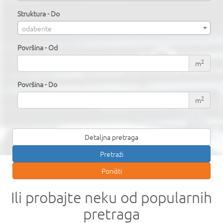
Struktura - Do
odaberite
Površina - Od
2
m
Površina - Do
2
m
Detaljna pretraga
Ili probajte neku od popularnih
pretraga