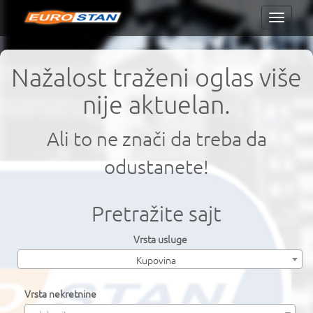
Toggle
navigati
Nažalost traženi oglas više
nije aktuelan.
Ali to ne znači da treba da
odustanete!
Pretražite sajt
Vrsta usluge
Kupovina
Vrsta nekretnine