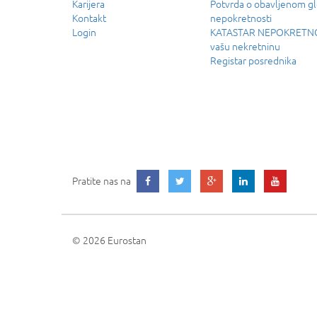
Karijera
Potvrda o obavljenom g
Kontakt
nepokretnosti
Login
KATASTAR NEPOKRETNOS
vašu nekretninu
Registar posrednika
Pratite nas na
© 2026 Eurostan