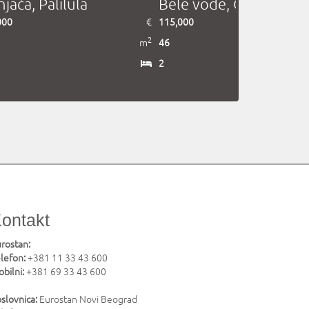
rijevo, Zvezdara
Vidikovac, Rakovica
,000
€
175,000
2
m
63
2
ontakt
rostan:
lefon:
+381 11 33 43 600
bilni:
+381 69 33 43 600
slovnica:
Eurostan Novi Beograd