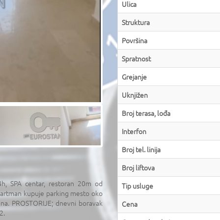
Ulica
Struktura
Površina
Spratnost
Grejanje
Uknjižen
Broj terasa, lođa
Interfon
Broj tel. linija
Broj liftova
4h, SPA centar, restoran 20m od
Tip usluge
Apartman kupuje parking mesto oko
ana. PROSTORIJE; dnevni boravak
Cena
2.