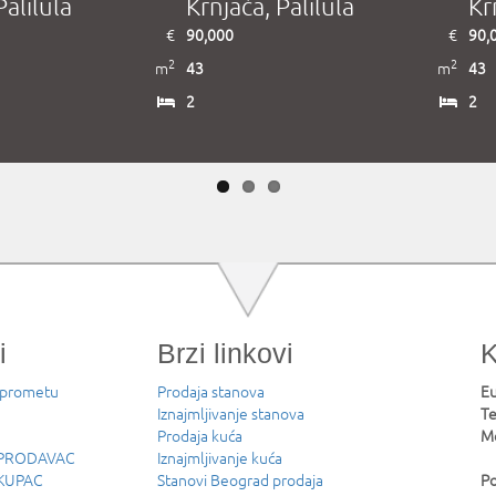
 Zvezdara
Prvovenčanog, Raška,
Mi
€
115
Raška
2
m
39
79,000
€
2
1.5
36
m
1.5
i
Brzi linkovi
K
 prometu
Prodaja stanova
Eu
Iznajmljivanje stanova
Te
Prodaja kuća
Mo
u PRODAVAC
Iznajmljivanje kuća
 KUPAC
Stanovi Beograd prodaja
Po