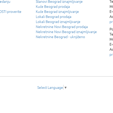
ledanju
Stanovi Beograd iznajmljivanje
Te
Kuće Beograd prodaja
Mo
TI proverite
Kuće Beograd iznajmljivanje
E-
Lokali Beograd prodaja
Ad
Lokali Beograd iznajmljivanje
pr
Nekretnine Novi Beograd prodaja
Po
Nekretnine Novi Beograd iznajmljivanje
Te
Nekretnine Beograd - uknjiženo
Mo
E-
Ad
pr
Select Language
▼