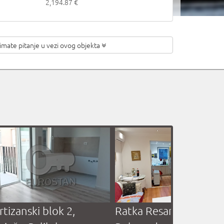
2,194.87 €
 imate pitanje
u vezi ovog objekta
vanke Radaković,
Vidikovački venac,