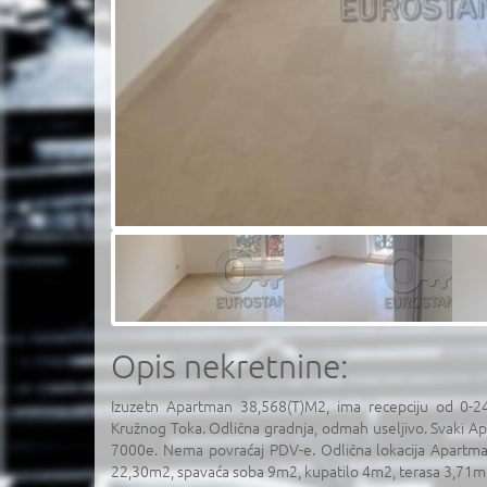
Opis nekretnine:
Izuzetn Apartman 38,568(T)M2, ima recepciju od 0-2
Kružnog Toka. Odlična gradnja, odmah useljivo. Svaki 
7000e. Nema povraćaj PDV-e. Odlična lokacija Apartm
22,30m2, spavaća soba 9m2, kupatilo 4m2, terasa 3,71m