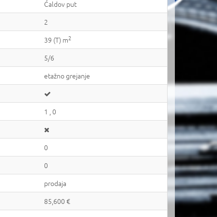
Ćaldov put
2
2
39 (T) m
5/6
etažno grejanje
1 , 0
0
0
prodaja
85,600 €