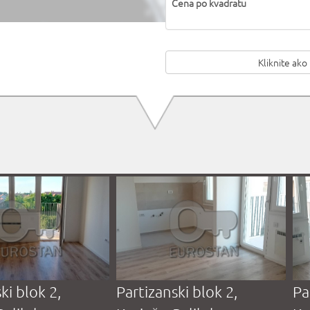
Cena po kvadratu
Kliknite ako
de, Mirijevski
Despota Stefana
Jo