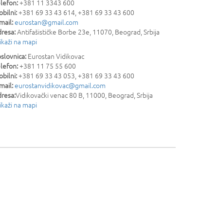
lefon:
+381 11 3343 600
bilni:
+381 69 33 43 614, +381 69 33 43 600
mail:
eurostan@gmail.com
resa:
Antifašističke Borbe 23e
,
11070
,
Beograd
,
Srbija
ikaži na mapi
slovnica:
Eurostan Vidikovac
lefon:
+381 11 75 55 600
bilni:
+381 69 33 43 053, +381 69 33 43 600
mail:
eurostanvidikovac@gmail.com
resa:
Vidikovački venac 80 B
,
11000
,
Beograd
,
Srbija
ikaži na mapi