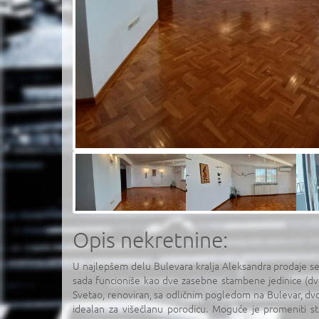
Opis nekretnine:
U najlepšem delu Bulevara kralja Aleksandra prodaje se 
sada funcioniše kao dve zasebne stambene jedinice (dve
Svetao, renoviran, sa odličnim pogledom na Bulevar, dvo
idealan za višečlanu porodicu. Moguće je promeniti s