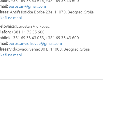
bilni:
+381 69 33 43 614, +381 69 33 43 600
mail:
eurostan@gmail.com
resa:
Antifašističke Borbe 23e
,
11070
,
Beograd
,
Srbija
ikaži na mapi
slovnica:
Eurostan Vidikovac
lefon:
+381 11 75 55 600
bilni:
+381 69 33 43 053, +381 69 33 43 600
mail:
eurostanvidikovac@gmail.com
resa:
Vidikovački venac 80 B
,
11000
,
Beograd
,
Srbija
ikaži na mapi