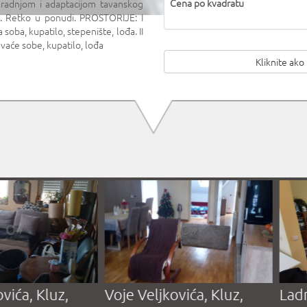
Cena po kvadratu
ogradnjom i adaptacijom tavanskog
m. Retko u ponudi. PROSTORIJE: I
soba, kupatilo, stepenište, lođa. II
avaće sobe, kupatilo, lođa
Kliknite ako
ćeva, Stari
Birčaninova, Centar,
Vi