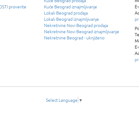
Kuće Beograd prodaja
Mo
TI proverite
Kuće Beograd iznajmljivanje
E-
Lokali Beograd prodaja
Ad
Lokali Beograd iznajmljivanje
pr
Nekretnine Novi Beograd prodaja
Po
Nekretnine Novi Beograd iznajmljivanje
Te
Nekretnine Beograd - uknjiženo
Mo
E-
Ad
pr
Select Language
▼