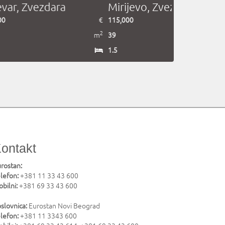
g, Stari grad
grad
,000
€
340,000
2
m
79
4
ontakt
rostan:
lefon:
+381 11 33 43 600
bilni:
+381 69 33 43 600
slovnica:
Eurostan Novi Beograd
lefon:
+381 11 3343 600