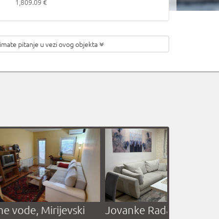
1,809.09 €
 imate pitanje
u vezi ovog objekta
šnjićeva, Studentski
Kolarčeva, Terazije, Sta