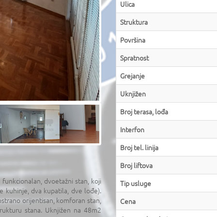
Ulica
Struktura
Površina
Spratnost
Grejanje
Uknjižen
Broj terasa, lođa
Interfon
Broj tel. linija
Broj liftova
funkcionalan, dvoetažni stan, koji
Tip usluge
 kuhinje, dva kupatila, dve lođe).
strano orijentisan, komforan stan,
Cena
trukturu stana. Uknjižen na 48m2