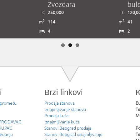
k, Rakovica
Savski venac
tr
€
410,000
€
565
2
2
m
110
m
172
5
6
i
Brzi linkovi
K
 prometu
Prodaja stanova
Eu
Iznajmljivanje stanova
Te
Prodaja kuća
Mo
u PRODAVAC
Iznajmljivanje kuća
 KUPAC
Stanovi Beograd prodaja
Po
ledanju
Stanovi Beograd iznajmljivanje
Te