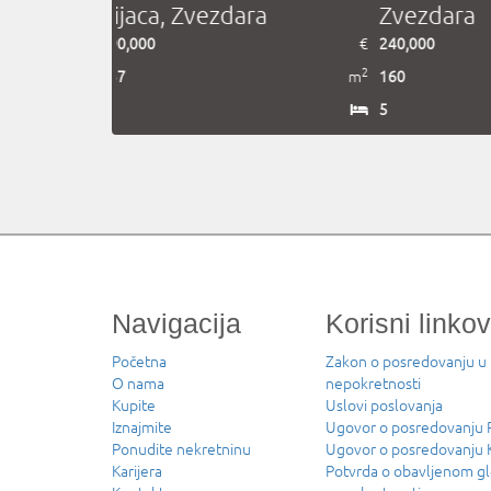
ara
Mirijevo, Zvezdara
Košutnja
€
115,000
€
390,000
2
2
m
39
m
130
1.5
5
Navigacija
Korisni linkov
Početna
Zakon o posredovanju u
O nama
nepokretnosti
Kupite
Uslovi poslovanja
Iznajmite
Ugovor o posredovanj
Ponudite nekretninu
Ugovor o posredovanju
Karijera
Potvrda o obavljenom g