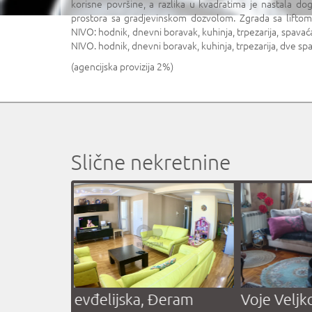
korisne površine, a razlika u kvadratima je nastala d
prostora sa gradjevinskom dozvolom. Zgrada sa lifto
NIVO: hodnik, dnevni boravak, kuhinja, trpezarija, spavaća 
NIVO. hodnik, dnevni boravak, kuhinja, trpezarija, dve sp
(agencijska provizija 2%)
Slične nekretnine
ijevski
Jovanke Radaković,
Natoševi