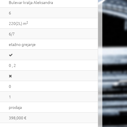
Bulevar kralja Aleksandra
6
2
220(2L) m
6/7
etažno grejanje
0 , 2
0
1
prodaja
398,000 €