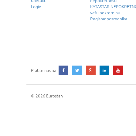
Kontakt
nepokretnosti
Login
KATASTAR NEPOKRETNOS
vašu nekretninu
Registar posrednika
Pratite nas na
© 2026 Eurostan