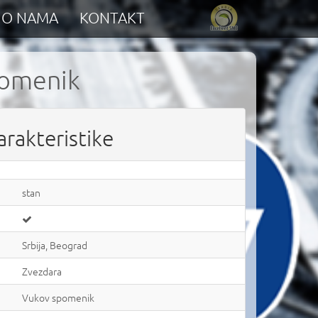
O NAMA
KONTAKT
pomenik
arakteristike
stan
Srbija, Beograd
Zvezdara
Vukov spomenik