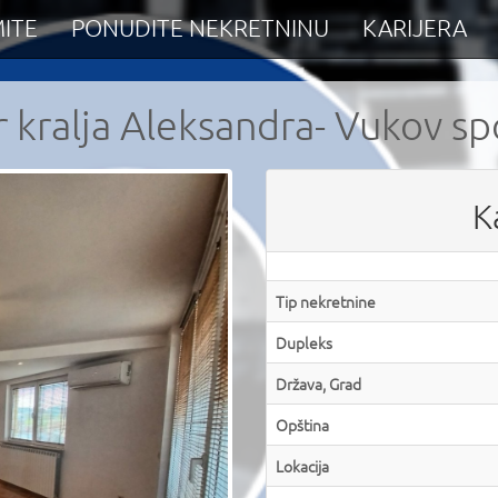
ITE
PONUDITE NEKRETNINU
KARIJERA
r kralja Aleksandra- Vukov s
K
Tip nekretnine
Dupleks
Država, Grad
Opština
Lokacija