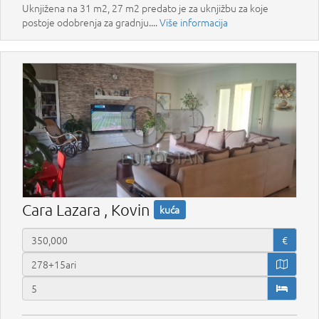
Uknjižena na 31 m2, 27 m2 predato je za uknjižbu za koje
postoje odobrenja za gradnju....
Više informacija
Cara Lazara , Kovin
kuća
€