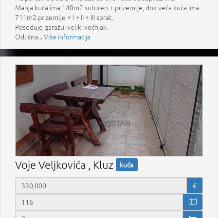
Manja kuća ima 140m2 suturen + prizemlje, dok veća kuća ima
711m2 prizemlje + I + II + III sprat.
Poseduje garažu, veliki voćnjak.
Odlična...
Više informacija
Voje Veljkovića , Kluz
kuća
€