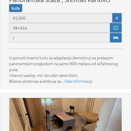
kuća
€
U ponudi imamo kuću za adaptaciju (temeljnu) sa prelepim
panoramskim pogledom na samo 800 metara od asfaltiranog
puta.
Vikend naselje, mir okružen zelenilom.
Blizina okretnice autobusa za...
Više informacija