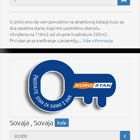
U prilici smo da vam ponudimo na atraktivnoj lokaciji kuću sa
dva zasebna stana, koja ima upotrebnu dozvolu.
Uknjižena na 116m2 od ukupne kvadrature 205m2.
Prvi stan je za sređivanje u prizemlju,...
Više informacija
Sovaja , Sovaja
kuća
€