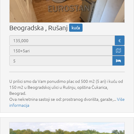
Beogradska , Rušanj
kuća
€
U prilici smo da Vam ponudimo plac od 500 m2 (5 ari) i kuću od
150 m2 u Beogradskoj ulici u Rušnju, opština Čukarica,
Beograd.
Ova nekretnina sastoji se od: prostranog dvorišta, garaže,...
Više
informacija