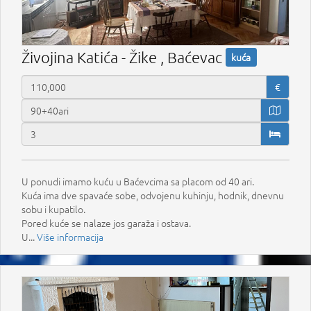
Živojina Katića - Žike , Baćevac
kuća
€
U ponudi imamo kuću u Baćevcima sa placom od 40 ari.
Kuća ima dve spavaće sobe, odvojenu kuhinju, hodnik, dnevnu
sobu i kupatilo.
Pored kuće se nalaze jos garaža i ostava.
U...
Više informacija