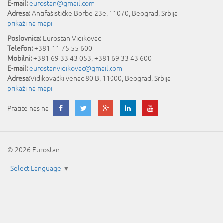
E-mail:
eurostan@gmail.com
Adresa:
Antifašističke Borbe 23e
,
11070
,
Beograd
,
Srbija
prikaži na mapi
Poslovnica:
Eurostan Vidikovac
Telefon:
+381 11 75 55 600
Mobilni:
+381 69 33 43 053, +381 69 33 43 600
E-mail:
eurostanvidikovac@gmail.com
Adresa:
Vidikovački venac 80 B
,
11000
,
Beograd
,
Srbija
prikaži na mapi
Pratite nas na
© 2026 Eurostan
Select Language
▼