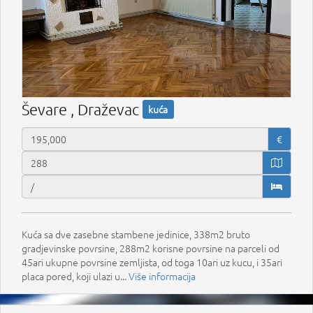
Ševare , Draževac
kuća
€
Kuća sa dve zasebne stambene jedinice, 338m2 bruto
gradjevinske povrsine, 288m2 korisne povrsine na parceli od
45ari ukupne povrsine zemljista, od toga 10ari uz kucu, i 35ari
placa pored, koji ulazi u...
Više informacija