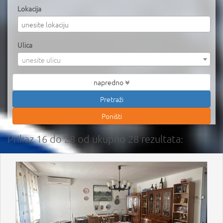
Lokacija
Ulica
unesite ulicu
napredno
Prikaz 16 do 28 od ukupno 28 rezultata: