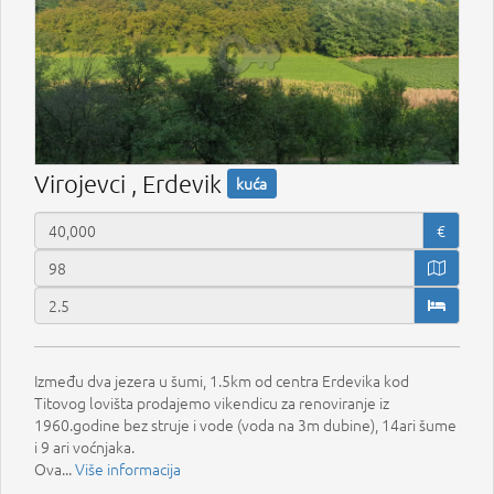
Virojevci , Erdevik
kuća
€
Između dva jezera u šumi, 1.5km od centra Erdevika kod
Titovog lovišta prodajemo vikendicu za renoviranje iz
1960.godine bez struje i vode (voda na 3m dubine), 14ari šume
i 9 ari voćnjaka.
Ova...
Više informacija