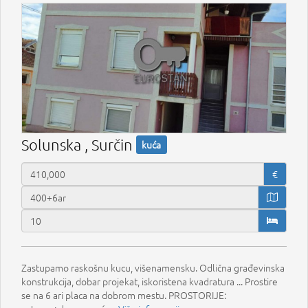
Solunska , Surčin
kuća
€
Zastupamo raskošnu kucu, višenamensku. Odlična građevinska
konstrukcija, dobar projekat, iskoristena kvadratura ... Prostire
se na 6 ari placa na dobrom mestu. PROSTORIJE: