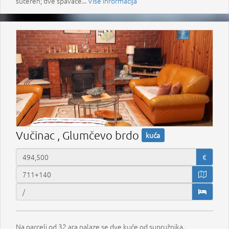
suteren; dve spavaće...
Više informacija
Vučinac , Glumčevo brdo
kuća
€
Na parceli od 32 ara nalaze se dve kuće od supružnika.