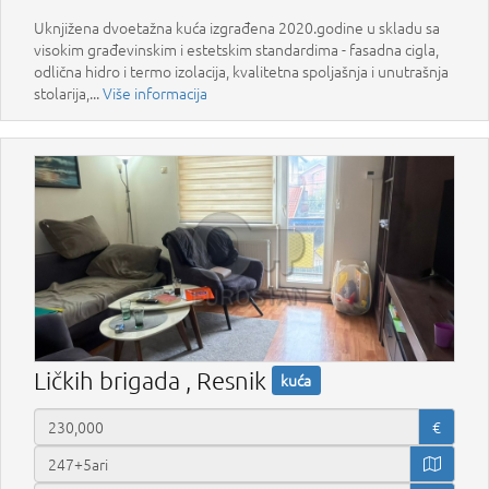
Uknjižena dvoetažna kuća izgrađena 2020.godine u skladu sa
visokim građevinskim i estetskim standardima - fasadna cigla,
odlična hidro i termo izolacija, kvalitetna spoljašnja i unutrašnja
stolarija,...
Više informacija
Ličkih brigada , Resnik
kuća
€