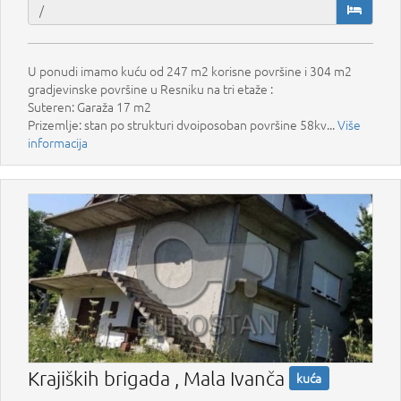
U ponudi imamo kuću od 247 m2 korisne površine i 304 m2
gradjevinske površine u Resniku na tri etaže :
Suteren: Garaža 17 m2
Prizemlje: stan po strukturi dvoiposoban površine 58kv...
Više
informacija
Krajiških brigada , Mala Ivanča
kuća