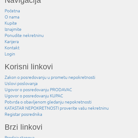
Navigacija
Početna
O nama
Kupite
Iznajmite
Ponudite nekretninu
Karijera
Kontakt
Login
Korisni linkovi
Zakon o posredovanju u prometu nepokretnosti
Uslovi poslovanja
Ugovor o posredovanju PRODAVAC
Ugovor o posredovanju KUPAC
Potvrda o obavljenom gledanju nepokretnosti
KATASTAR NEPOKRETNOSTI proverite vašu nekretninu
Registar posrednika
Brzi linkovi
Prodaja stanova