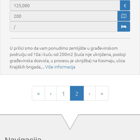
€
U prilici smo da vam ponudimo zemljište u građevinskom
području od 10a i kuću od 200m2 (kuća nije uknjižena, postoji
građevinska dozvola, u procesu je uknjižba) na Kosmaju, ulica
Krajiških brigada,...
Više informacija
«
‹
1
2
›
»