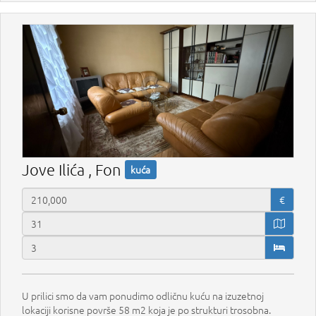
Jove Ilića , Fon
kuća
€
U prilici smo da vam ponudimo odličnu kuću na izuzetnoj
lokaciji korisne površe 58 m2 koja je po strukturi trosobna.